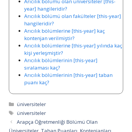
Arıcılık bölümü olan üniversiteler [this-
year] hangileridir?
Arıcılık bölümü olan fakülteler [this-year]
hangileridir?
Arıcılık bölümlerine [this-year] kaç
kontenjan verilmiştir?
Arıcılık bölümlerine [this-year] yılında kaç
kişi yerleşmiştir?
Arıcılık bölümlerinin [this-year]
sıralaması kaç?
Arıcılık bölümlerinin [this-year] taban
puanı kaç?
Kategoriler
üniversiteler
Etiketler
üniversiteler
Arapça Öğretmenliği Bölümü Olan
Üniversiteler, Taban Puanları, Kontenjanları,