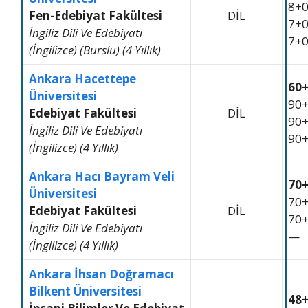
8+
Fen-Edebiyat Fakültesi
DİL
7+
İngiliz Dili Ve Edebiyatı
7+
(İngilizce) (Burslu) (4 Yıllık)
Ankara Hacettepe
60
Üniversitesi
90
Edebiyat Fakültesi
DİL
90
İngiliz Dili Ve Edebiyatı
90
(İngilizce) (4 Yıllık)
Ankara Hacı Bayram Veli
70
Üniversitesi
70
Edebiyat Fakültesi
DİL
70
İngiliz Dili Ve Edebiyatı
—
(İngilizce) (4 Yıllık)
Ankara İhsan Doğramacı
Bilkent Üniversitesi
48