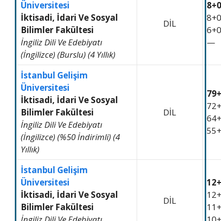
Üniversitesi
8+
İktisadi, İdari Ve Sosyal
8+
DİL
Bilimler Fakültesi
6+
İngiliz Dili Ve Edebiyatı
—
(İngilizce) (Burslu) (4 Yıllık)
İstanbul Gelişim
Üniversitesi
79
İktisadi, İdari Ve Sosyal
72
Bilimler Fakültesi
DİL
64
İngiliz Dili Ve Edebiyatı
55
(İngilizce) (%50 İndirimli) (4
Yıllık)
İstanbul Gelişim
Üniversitesi
12
İktisadi, İdari Ve Sosyal
12
DİL
Bilimler Fakültesi
11
İngiliz Dili Ve Edebiyatı
10