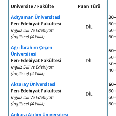
Üniversite
/
Fakülte
Puan Türü
Adıyaman Üniversitesi
30
Fen-Edebiyat Fakültesi
60
DİL
İngiliz Dili Ve Edebiyatı
60
(İngilizce) (4 Yıllık)
60
Ağrı İbrahim Çeçen
50
Üniversitesi
50
Fen-Edebiyat Fakültesi
DİL
50
İngiliz Dili Ve Edebiyatı
40
(İngilizce) (4 Yıllık)
Aksaray Üniversitesi
60
Fen-Edebiyat Fakültesi
60
DİL
İngiliz Dili Ve Edebiyatı
60
(İngilizce) (4 Yıllık)
60
Ankara Atılım Üniversitesi