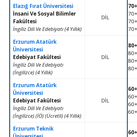
Elazığ Fırat Üniversitesi
70
İnsani Ve Sosyal Bilimler
70
DİL
Fakültesi
70
İngiliz Dili Ve Edebiyatı (4 Yıllık)
70
Erzurum Atatürk
80
Üniversitesi
80
Edebiyat Fakültesi
DİL
80
İngiliz Dili Ve Edebiyatı
80
(İngilizce) (4 Yıllık)
Erzurum Atatürk
60
Üniversitesi
60
Edebiyat Fakültesi
DİL
60
İngiliz Dili Ve Edebiyatı
60
(İngilizce) (İÖ) (Ücretli) (4 Yıllık)
Erzurum Teknik
60
Üniversitesi