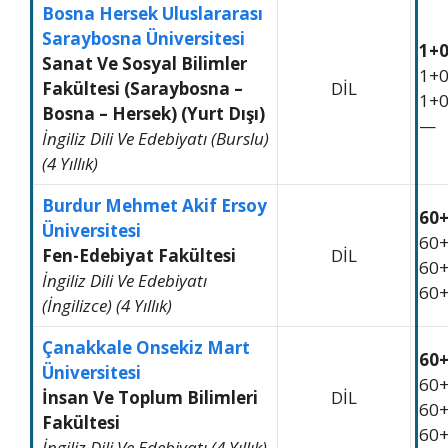
Bosna Hersek Uluslararası
Saraybosna Üniversitesi
1+
Sanat Ve Sosyal Bilimler
1+
Fakültesi (Saraybosna –
DİL
1+
Bosna – Hersek) (Yurt Dışı)
—
İngiliz Dili Ve Edebiyatı (Burslu)
(4 Yıllık)
Burdur Mehmet Akif Ersoy
60
Üniversitesi
60
Fen-Edebiyat Fakültesi
DİL
60
İngiliz Dili Ve Edebiyatı
60
(İngilizce) (4 Yıllık)
Çanakkale Onsekiz Mart
60
Üniversitesi
60
İnsan Ve Toplum Bilimleri
DİL
60
Fakültesi
60
İngiliz Dili Ve Edebiyatı (4 Yıllık)