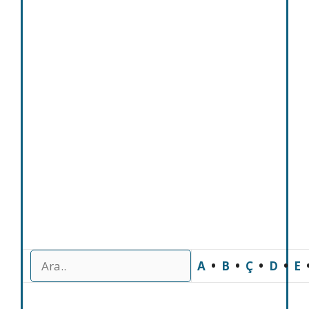
A
•
B
•
Ç
•
D
•
E