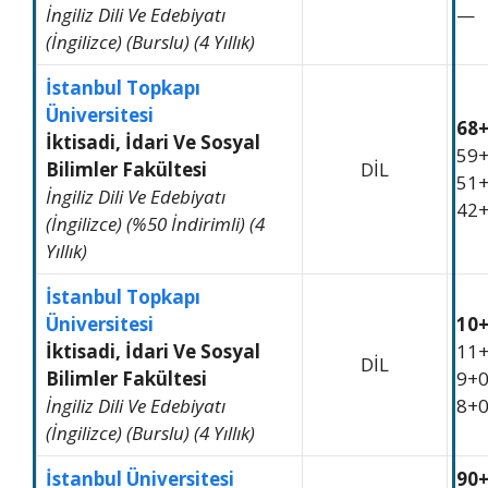
İngiliz Dili Ve Edebiyatı
—
(İngilizce) (Burslu) (4 Yıllık)
İstanbul Topkapı
Üniversitesi
68
İktisadi, İdari Ve Sosyal
59
Bilimler Fakültesi
DİL
51
İngiliz Dili Ve Edebiyatı
42
(İngilizce) (%50 İndirimli) (4
Yıllık)
İstanbul Topkapı
Üniversitesi
10
İktisadi, İdari Ve Sosyal
11
DİL
Bilimler Fakültesi
9+
İngiliz Dili Ve Edebiyatı
8+
(İngilizce) (Burslu) (4 Yıllık)
İstanbul Üniversitesi
90