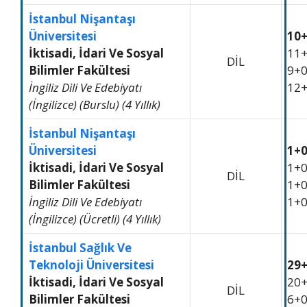
İstanbul Nişantaşı
Üniversitesi
10
İktisadi, İdari Ve Sosyal
11
DİL
Bilimler Fakültesi
9+
İngiliz Dili Ve Edebiyatı
12
(İngilizce) (Burslu) (4 Yıllık)
İstanbul Nişantaşı
Üniversitesi
1+
İktisadi, İdari Ve Sosyal
1+
DİL
Bilimler Fakültesi
1+
İngiliz Dili Ve Edebiyatı
1+
(İngilizce) (Ücretli) (4 Yıllık)
İstanbul Sağlık Ve
Teknoloji Üniversitesi
29
İktisadi, İdari Ve Sosyal
20
DİL
Bilimler Fakültesi
6+