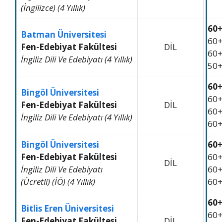
(İngilizce) (4 Yıllık)
60
Batman Üniversitesi
60
Fen-Edebiyat Fakültesi
DİL
60
İngiliz Dili Ve Edebiyatı (4 Yıllık)
50
60
Bingöl Üniversitesi
60
Fen-Edebiyat Fakültesi
DİL
60
İngiliz Dili Ve Edebiyatı (4 Yıllık)
60
Bingöl Üniversitesi
60
Fen-Edebiyat Fakültesi
60
DİL
İngiliz Dili Ve Edebiyatı
60
(Ücretli) (İÖ) (4 Yıllık)
60
60
Bitlis Eren Üniversitesi
60
Fen-Edebiyat Fakültesi
DİL