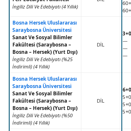
60
İngiliz Dili Ve Edebiyatı (4 Yıllık)
60
Bosna Hersek Uluslararası
Saraybosna Üniversitesi
3+
Sanat Ve Sosyal Bilimler
—
Fakültesi (Saraybosna –
DİL
—
Bosna – Hersek) (Yurt Dışı)
—
İngiliz Dili Ve Edebiyatı (%25
İndirimli) (4 Yıllık)
Bosna Hersek Uluslararası
Saraybosna Üniversitesi
6+
Sanat Ve Sosyal Bilimler
5+
Fakültesi (Saraybosna –
DİL
5+
Bosna – Hersek) (Yurt Dışı)
5+
İngiliz Dili Ve Edebiyatı (%50
İndirimli) (4 Yıllık)