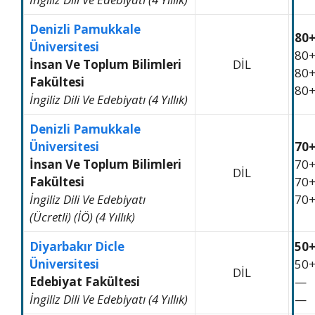
Denizli Pamukkale
80
Üniversitesi
80
İnsan Ve Toplum Bilimleri
DİL
80
Fakültesi
80
İngiliz Dili Ve Edebiyatı (4 Yıllık)
Denizli Pamukkale
Üniversitesi
70
İnsan Ve Toplum Bilimleri
70
DİL
Fakültesi
70
İngiliz Dili Ve Edebiyatı
70
(Ücretli) (İÖ) (4 Yıllık)
Diyarbakır Dicle
50
Üniversitesi
50
DİL
Edebiyat Fakültesi
—
İngiliz Dili Ve Edebiyatı (4 Yıllık)
—