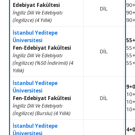
Edebiyat Fakültesi
90
DİL
İngiliz Dili Ve Edebiyatı
90
(İngilizce) (4 Yıllık)
90
İstanbul Yeditepe
Üniversitesi
55
Fen-Edebiyat Fakültesi
55
DİL
İngiliz Dili Ve Edebiyatı
55
(İngilizce) (%50 İndirimli) (4
55
Yıllık)
İstanbul Yeditepe
9+
Üniversitesi
10
Fen-Edebiyat Fakültesi
DİL
10
İngiliz Dili Ve Edebiyatı
10
(İngilizce) (Burslu) (4 Yıllık)
İstanbul Yeditepe
4+
Üniversitesi