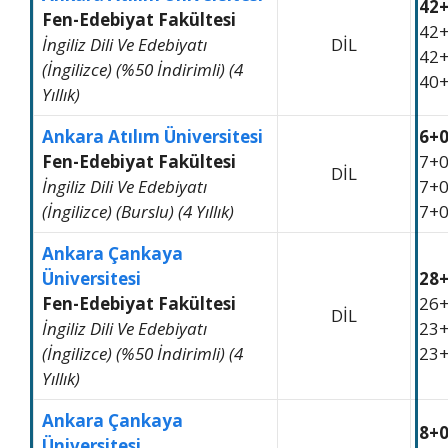
42
Fen-Edebiyat Fakültesi
42
İngiliz Dili Ve Edebiyatı
DİL
42
(İngilizce) (%50 İndirimli) (4
40
Yıllık)
Ankara Atılım Üniversitesi
6+
Fen-Edebiyat Fakültesi
7+
DİL
İngiliz Dili Ve Edebiyatı
7+
(İngilizce) (Burslu) (4 Yıllık)
7+
Ankara Çankaya
Üniversitesi
28
Fen-Edebiyat Fakültesi
26
DİL
İngiliz Dili Ve Edebiyatı
23
(İngilizce) (%50 İndirimli) (4
23
Yıllık)
Ankara Çankaya
8+
Üniversitesi