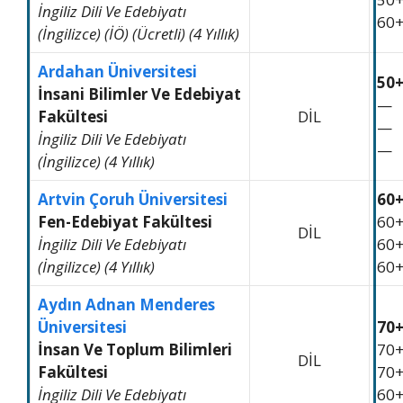
İngiliz Dili Ve Edebiyatı
60
(İngilizce) (İÖ) (Ücretli) (4 Yıllık)
Ardahan Üniversitesi
50
İnsani Bilimler Ve Edebiyat
—
Fakültesi
DİL
—
İngiliz Dili Ve Edebiyatı
—
(İngilizce) (4 Yıllık)
Artvin Çoruh Üniversitesi
60
Fen-Edebiyat Fakültesi
60
DİL
İngiliz Dili Ve Edebiyatı
60
(İngilizce) (4 Yıllık)
60
Aydın Adnan Menderes
Üniversitesi
70
İnsan Ve Toplum Bilimleri
70
DİL
Fakültesi
70
İngiliz Dili Ve Edebiyatı
60