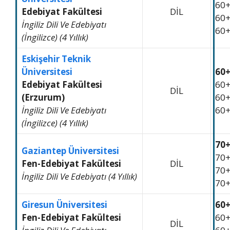
60
Edebiyat Fakültesi
DİL
60
İngiliz Dili Ve Edebiyatı
60
(İngilizce) (4 Yıllık)
Eskişehir Teknik
Üniversitesi
60
Edebiyat Fakültesi
60
DİL
(Erzurum)
60
İngiliz Dili Ve Edebiyatı
60
(İngilizce) (4 Yıllık)
70
Gaziantep Üniversitesi
70
Fen-Edebiyat Fakültesi
DİL
70
İngiliz Dili Ve Edebiyatı (4 Yıllık)
70
Giresun Üniversitesi
60
Fen-Edebiyat Fakültesi
60
DİL