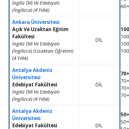
İngiliz Dili Ve Edebiyatı
60
(İngilizce) (4 Yıllık)
Ankara Üniversitesi
Açık Ve Uzaktan Eğitim
10
Fakültesi
10
DİL
İngiliz Dili Ve Edebiyatı
10
(İngilizce) (Uzaktan Öğretim)
10
(4 Yıllık)
Antalya Akdeniz
70
Üniversitesi
70
Edebiyat Fakültesi
DİL
70
İngiliz Dili Ve Edebiyatı
70
(İngilizce) (4 Yıllık)
Antalya Akdeniz
50
Üniversitesi
50
Edebiyat Fakültesi
DİL
50