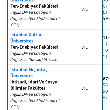
Fen-Edebiyat Fakültesi
67
DİL
İngiliz Dili Ve Edebiyatı
61
(İngilizce) (%50 İndirimli) (4
59
Yıllık)
İstanbul Kültür
11
Üniversitesi
12
Fen-Edebiyat Fakültesi
DİL
10
İngiliz Dili Ve Edebiyatı
11
(İngilizce) (Burslu) (4 Yıllık)
İstanbul Nişantaşı
Üniversitesi
67
İktisadi, İdari Ve Sosyal
58
Bilimler Fakültesi
DİL
50
İngiliz Dili Ve Edebiyatı
47
(İngilizce) (%50 İndirimli) (4
Yıllık)