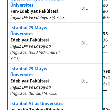
Üniversitesi
80
DİL
Fen-Edebiyat Fakültesi
80
İngiliz Dili Ve Edebiyatı (4 Yıllık)
80
İstanbul 29 Mayıs
Üniversitesi
38
Edebiyat Fakültesi
38
DİL
İngiliz Dili Ve Edebiyatı
34
(İngilizce) (%50 İndirimli) (4
—
Yıllık)
İstanbul 29 Mayıs
7+
Üniversitesi
7+
Edebiyat Fakültesi
DİL
6+
İngiliz Dili Ve Edebiyatı
—
(İngilizce) (Burslu) (4 Yıllık)
İstanbul Atlas Üniversitesi
İnsan Ve Toplum Bilimleri
30