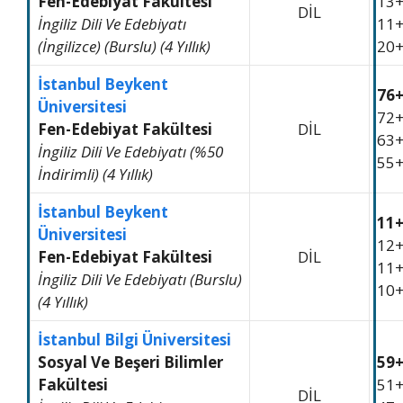
Fen-Edebiyat Fakültesi
13
DİL
İngiliz Dili Ve Edebiyatı
11
(İngilizce) (Burslu) (4 Yıllık)
20
İstanbul Beykent
76
Üniversitesi
72
Fen-Edebiyat Fakültesi
DİL
63
İngiliz Dili Ve Edebiyatı (%50
55
İndirimli) (4 Yıllık)
İstanbul Beykent
11
Üniversitesi
12
Fen-Edebiyat Fakültesi
DİL
11
İngiliz Dili Ve Edebiyatı (Burslu)
10
(4 Yıllık)
İstanbul Bilgi Üniversitesi
Sosyal Ve Beşeri Bilimler
59
Fakültesi
51
DİL