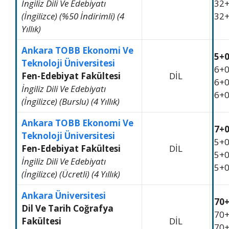
İngiliz Dili Ve Edebiyatı
32
(İngilizce) (%50 İndirimli) (4
32
Yıllık)
Ankara TOBB Ekonomi Ve
5+
Teknoloji Üniversitesi
6+
Fen-Edebiyat Fakültesi
DİL
6+
İngiliz Dili Ve Edebiyatı
6+
(İngilizce) (Burslu) (4 Yıllık)
Ankara TOBB Ekonomi Ve
7+
Teknoloji Üniversitesi
5+
Fen-Edebiyat Fakültesi
DİL
5+
İngiliz Dili Ve Edebiyatı
5+
(İngilizce) (Ücretli) (4 Yıllık)
Ankara Üniversitesi
70
Dil Ve Tarih Coğrafya
70
Fakültesi
DİL
70