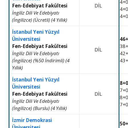
4+
Fen-Edebiyat Fakültesi
DİL
4+
İngiliz Dili Ve Edebiyatı
4+
(İngilizce) (Ücretli) (4 Yıllık)
İstanbul Yeni Yüzyıl
Üniversitesi
46
Fen-Edebiyat Fakültesi
38
DİL
İngiliz Dili Ve Edebiyatı
42
(İngilizce) (%50 İndirimli) (4
43
Yıllık)
İstanbul Yeni Yüzyıl
8+
Üniversitesi
7+
Fen-Edebiyat Fakültesi
DİL
8+
İngiliz Dili Ve Edebiyatı
7+
(İngilizce) (Burslu) (4 Yıllık)
İzmir Demokrasi
50
Üniversitesi