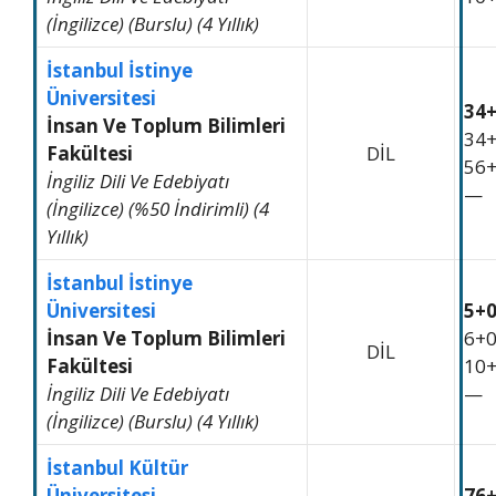
(İngilizce) (Burslu) (4 Yıllık)
İstanbul İstinye
Üniversitesi
34
İnsan Ve Toplum Bilimleri
34
Fakültesi
DİL
56
İngiliz Dili Ve Edebiyatı
—
(İngilizce) (%50 İndirimli) (4
Yıllık)
İstanbul İstinye
Üniversitesi
5+
İnsan Ve Toplum Bilimleri
6+
DİL
Fakültesi
10
İngiliz Dili Ve Edebiyatı
—
(İngilizce) (Burslu) (4 Yıllık)
İstanbul Kültür
Üniversitesi
76