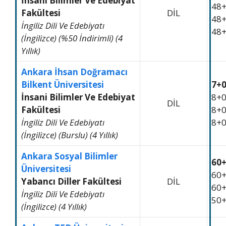
İnsani Bilimler Ve Edebiyat
48
Fakültesi
DİL
48
İngiliz Dili Ve Edebiyatı
48
(İngilizce) (%50 İndirimli) (4
Yıllık)
Ankara İhsan Doğramacı
Bilkent Üniversitesi
7+
İnsani Bilimler Ve Edebiyat
8+
DİL
Fakültesi
8+
İngiliz Dili Ve Edebiyatı
8+
(İngilizce) (Burslu) (4 Yıllık)
Ankara Sosyal Bilimler
60
Üniversitesi
60
Yabancı Diller Fakültesi
DİL
60
İngiliz Dili Ve Edebiyatı
50
(İngilizce) (4 Yıllık)