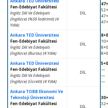
Ankara TED Üniversitesi
47
Fen-Edebiyat Fakültesi
52
İngiliz Dili Ve Edebiyatı
DİL
47
(İngilizce) (%50 İndirimli) (4
47
Yıllık)
Ankara TED Üniversitesi
8+
Fen-Edebiyat Fakültesi
10
DİL
İngiliz Dili Ve Edebiyatı
8+
(İngilizce) (Burslu) (4 Yıllık)
8+
Ankara TED Üniversitesi
5+
Fen-Edebiyat Fakültesi
—
DİL
İngiliz Dili Ve Edebiyatı
—
(İngilizce) (Ücretli) (4 Yıllık)
—
Ankara TOBB Ekonomi Ve
Teknoloji Üniversitesi
30
Fen-Edebiyat Fakültesi
32
DİL