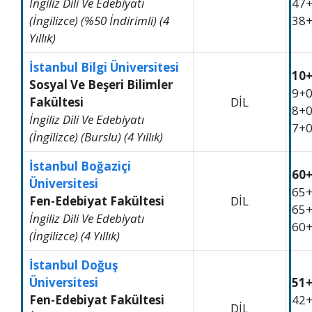
İngiliz Dili Ve Edebiyatı
47
(İngilizce) (%50 İndirimli) (4
38
Yıllık)
İstanbul Bilgi Üniversitesi
10
Sosyal Ve Beşeri Bilimler
9+
Fakültesi
DİL
8+
İngiliz Dili Ve Edebiyatı
7+
(İngilizce) (Burslu) (4 Yıllık)
İstanbul Boğaziçi
60
Üniversitesi
65
Fen-Edebiyat Fakültesi
DİL
65
İngiliz Dili Ve Edebiyatı
60
(İngilizce) (4 Yıllık)
İstanbul Doğuş
Üniversitesi
51
Fen-Edebiyat Fakültesi
42
DİL