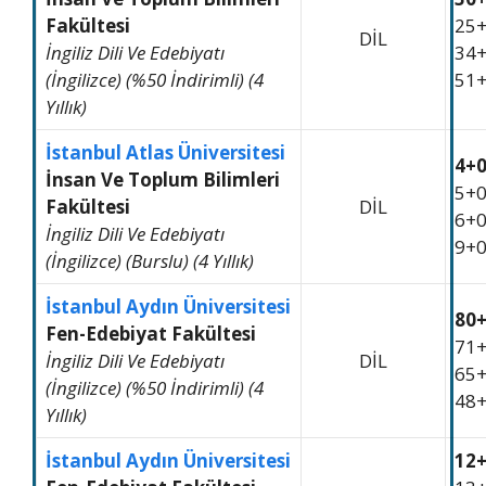
Fakültesi
25
DİL
İngiliz Dili Ve Edebiyatı
34
(İngilizce) (%50 İndirimli) (4
51
Yıllık)
İstanbul Atlas Üniversitesi
4+
İnsan Ve Toplum Bilimleri
5+
Fakültesi
DİL
6+
İngiliz Dili Ve Edebiyatı
9+
(İngilizce) (Burslu) (4 Yıllık)
İstanbul Aydın Üniversitesi
80
Fen-Edebiyat Fakültesi
71
İngiliz Dili Ve Edebiyatı
DİL
65
(İngilizce) (%50 İndirimli) (4
48
Yıllık)
İstanbul Aydın Üniversitesi
12