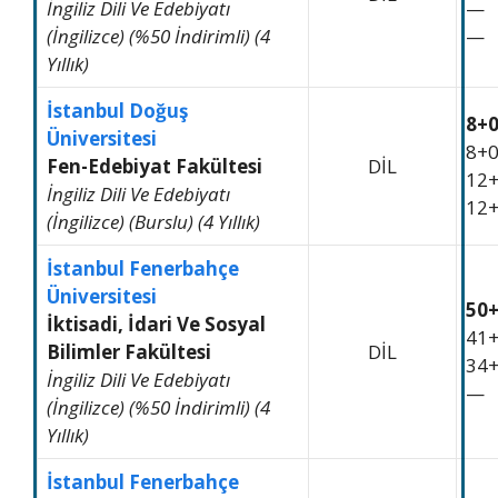
İngiliz Dili Ve Edebiyatı
—
(İngilizce) (%50 İndirimli) (4
—
Yıllık)
İstanbul Doğuş
8+
Üniversitesi
8+
Fen-Edebiyat Fakültesi
DİL
12
İngiliz Dili Ve Edebiyatı
12
(İngilizce) (Burslu) (4 Yıllık)
İstanbul Fenerbahçe
Üniversitesi
50
İktisadi, İdari Ve Sosyal
41
Bilimler Fakültesi
DİL
34
İngiliz Dili Ve Edebiyatı
—
(İngilizce) (%50 İndirimli) (4
Yıllık)
İstanbul Fenerbahçe