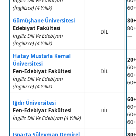
İngiliz Dili Ve Edebiyatı
60
(İngilizce) (4 Yıllık)
60
Gümüşhane Üniversitesi
80
Edebiyat Fakültesi
80
DİL
İngiliz Dili Ve Edebiyatı
—
(İngilizce) (4 Yıllık)
—
Hatay Mustafa Kemal
20
Üniversitesi
60
Fen-Edebiyat Fakültesi
DİL
60
İngiliz Dili Ve Edebiyatı
60
(İngilizce) (4 Yıllık)
60
Iğdır Üniversitesi
60
Fen-Edebiyat Fakültesi
DİL
60
İngiliz Dili Ve Edebiyatı (4 Yıllık)
60
Isparta Süleyman Demirel
80