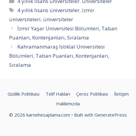
Kategoriler
4 yıllık lisans üniversiteler
,
üniversiteler
Etiketler
4 yıllık lisans üniversiteler
,
izmir
üniversiteleri
,
üniversiteler
İzmir Yaşar Üniversitesi Bölümleri, Taban
Puanları, Kontenjanları, Sıralama
Kahramanmaraş İstiklal Üniversitesi
Bölümleri, Taban Puanları, Kontenjanları,
Sıralama
Gizlilik Politikası
Telif Hakları
Çerez Politikası
İletişim
Hakkımızda
© 2026 karnehesaplama.com
• Built with
GeneratePress