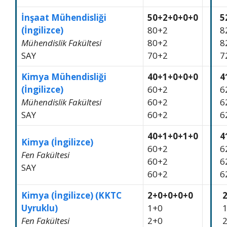
İnşaat Mühendisliği
50+2+0+0+0
5
(İngilizce)
80+2
8
Mühendislik Fakültesi
80+2
8
SAY
70+2
7
Kimya Mühendisliği
40+1+0+0+0
4
(İngilizce)
60+2
6
Mühendislik Fakültesi
60+2
6
SAY
60+2
6
40+1+0+1+0
4
Kimya (İngilizce)
60+2
6
Fen Fakültesi
60+2
6
SAY
60+2
6
Kimya (İngilizce) (KKTC
2+0+0+0+0
Uyruklu)
1+0
Fen Fakültesi
2+0