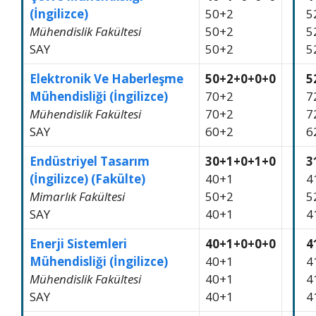
(İngilizce)
50+2
5
Mühendislik Fakültesi
50+2
5
SAY
50+2
5
Elektronik Ve Haberleşme
50+2+0+0+0
5
Mühendisliği (İngilizce)
70+2
7
Mühendislik Fakültesi
70+2
7
SAY
60+2
6
Endüstriyel Tasarım
30+1+0+1+0
3
(İngilizce) (Fakülte)
40+1
4
Mimarlık Fakültesi
50+2
5
SAY
40+1
4
Enerji Sistemleri
40+1+0+0+0
4
Mühendisliği (İngilizce)
40+1
4
Mühendislik Fakültesi
40+1
4
SAY
40+1
4