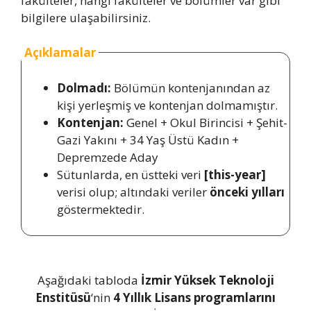
fakülteler, hangi fakülteler ve bölümler var gibi
bilgilere ulaşabilirsiniz.
Açıklamalar
Dolmadı:
Bölümün kontenjanından az
kişi yerleşmiş ve kontenjan dolmamıştır.
Kontenjan:
Genel + Okul Birincisi + Şehit-
Gazi Yakını + 34 Yaş Üstü Kadın +
Depremzede Aday
Sütunlarda, en üstteki veri
[this-year]
verisi olup; altındaki veriler
önceki yılları
göstermektedir.
Aşağıdaki tabloda
İzmir Yüksek Teknoloji
Enstitüsü
‘nin
4 Yıllık Lisans programlarını