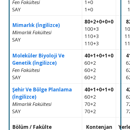
Fen Fakültesi
1+0
SAY
1+0
80+2+0+0+0
8
Mimarlık (İngilizce)
100+3
1
Mimarlık Fakültesi
110+3
1
SAY
110+3
1
Moleküler Biyoloji Ve
40+1+0+1+0
4
Genetik (İngilizce)
60+2
6
Fen Fakültesi
60+2
6
SAY
60+2
6
Şehir Ve Bölge Planlama
40+1+0+1+0
4
(İngilizce)
60+2
6
Mimarlık Fakültesi
70+2
7
SAY
70+2
7
Bölüm / Fakülte
Kontenjan
Yerl