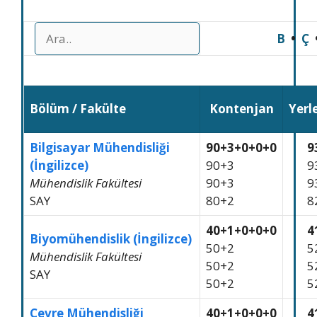
B
•
Ç
Bölüm / Fakülte
Kontenjan
Yerl
Bilgisayar Mühendisliği
90+3+0+0+0
9
(İngilizce)
90+3
9
Mühendislik Fakültesi
90+3
9
SAY
80+2
8
40+1+0+0+0
4
Biyomühendislik (İngilizce)
50+2
5
Mühendislik Fakültesi
50+2
5
SAY
50+2
5
Çevre Mühendisliği
40+1+0+0+0
4