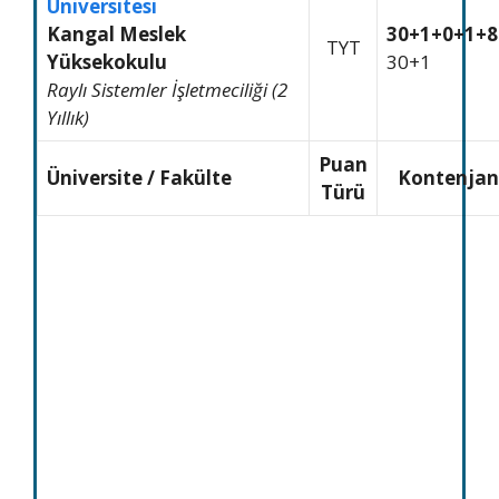
Üniversitesi
Kangal Meslek
30+1+0+1+8
TYT
Yüksekokulu
30+1
Raylı Sistemler İşletmeciliği (2
Yıllık)
Puan
Üniversite / Fakülte
Kontenjan
Türü