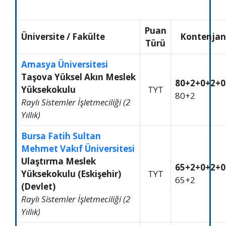
Puan
Üniversite
/
Fakülte
Kontenjan
Türü
Amasya Üniversitesi
Taşova Yüksel Akın Meslek
80+2+0+2+0
Yüksekokulu
TYT
80+2
Raylı Sistemler İşletmeciliği (2
Yıllık)
Bursa Fatih Sultan
Mehmet Vakıf Üniversitesi
Ulaştırma Meslek
65+2+0+2+0
Yüksekokulu (Eskişehir)
TYT
65+2
(Devlet)
Raylı Sistemler İşletmeciliği (2
Yıllık)