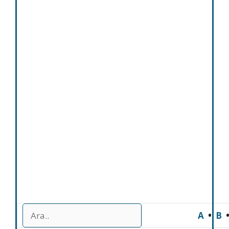
A
•
B