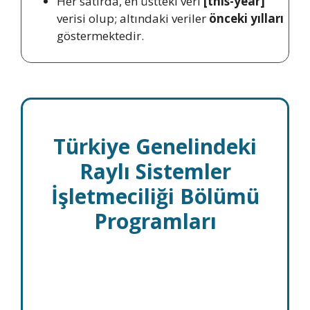
Her satırda, en üstteki veri
[this-year]
verisi olup; altındaki veriler
önceki yılları
göstermektedir.
Türkiye Genelindeki
Raylı Sistemler
İşletmeciliği Bölümü
Programları