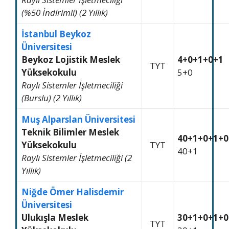
(%50 İndirimli) (2 Yıllık)
İstanbul Beykoz
Üniversitesi
Beykoz Lojistik Meslek
4+0+1+0+1
TYT
Yüksekokulu
5+0
Raylı Sistemler İşletmeciliği
(Burslu) (2 Yıllık)
Muş Alparslan Üniversitesi
Teknik Bilimler Meslek
40+1+0+1+0
Yüksekokulu
TYT
40+1
Raylı Sistemler İşletmeciliği (2
Yıllık)
Niğde Ömer Halisdemir
Üniversitesi
Ulukışla Meslek
30+1+0+1+0
TYT