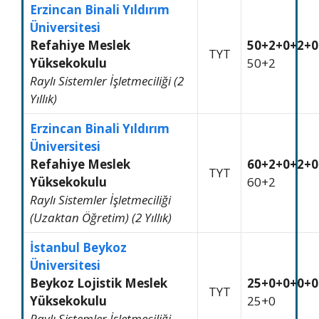
Erzincan Binali Yıldırım
Üniversitesi
Refahiye Meslek
50+2+0+2+0
TYT
Yüksekokulu
50+2
Raylı Sistemler İşletmeciliği (2
Yıllık)
Erzincan Binali Yıldırım
Üniversitesi
Refahiye Meslek
60+2+0+2+0
TYT
Yüksekokulu
60+2
Raylı Sistemler İşletmeciliği
(Uzaktan Öğretim) (2 Yıllık)
İstanbul Beykoz
Üniversitesi
Beykoz Lojistik Meslek
25+0+0+0+0
TYT
Yüksekokulu
25+0
Raylı Sistemler İşletmeciliği