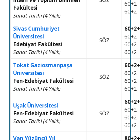
60+2
Fakültesi
60+2
Sanat Tarihi (4 Yıllık)
Sivas Cumhuriyet
60+2+
Üniversitesi
60+2
SÖZ
Edebiyat Fakültesi
60+2
Sanat Tarihi (4 Yıllık)
60+2
Tokat Gaziosmanpaşa
60+2+
Üniversitesi
60+2
SÖZ
Fen-Edebiyat Fakültesi
60+2
Sanat Tarihi (4 Yıllık)
60+2
60+2+
Uşak Üniversitesi
60+2
Fen-Edebiyat Fakültesi
SÖZ
60+2
Sanat Tarihi (4 Yıllık)
60+2
Van Yüzüncü Yıl
80+2+