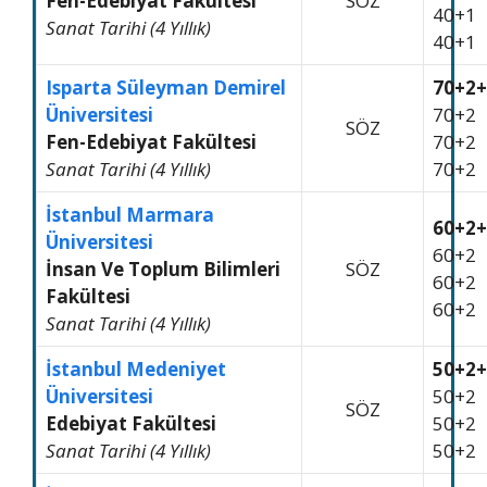
Fen-Edebiyat Fakültesi
SÖZ
40+1
Sanat Tarihi (4 Yıllık)
40+1
Isparta Süleyman Demirel
70+2+
Üniversitesi
70+2
SÖZ
Fen-Edebiyat Fakültesi
70+2
Sanat Tarihi (4 Yıllık)
70+2
İstanbul Marmara
60+2+
Üniversitesi
60+2
İnsan Ve Toplum Bilimleri
SÖZ
60+2
Fakültesi
60+2
Sanat Tarihi (4 Yıllık)
İstanbul Medeniyet
50+2+
Üniversitesi
50+2
SÖZ
Edebiyat Fakültesi
50+2
Sanat Tarihi (4 Yıllık)
50+2