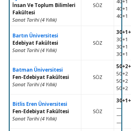
40+1
İnsan Ve Toplum Bilimleri
SÖZ
40+1
Fakültesi
40+1
Sanat Tarihi (4 Yıllık)
30+1+
Bartın Üniversitesi
30+1
Edebiyat Fakültesi
SÖZ
30+1
Sanat Tarihi (4 Yıllık)
30+1
50+2+
Batman Üniversitesi
50+2
Fen-Edebiyat Fakültesi
SÖZ
50+2
Sanat Tarihi (4 Yıllık)
50+2
30+1+
Bitlis Eren Üniversitesi
—
Fen-Edebiyat Fakültesi
SÖZ
—
Sanat Tarihi (4 Yıllık)
—