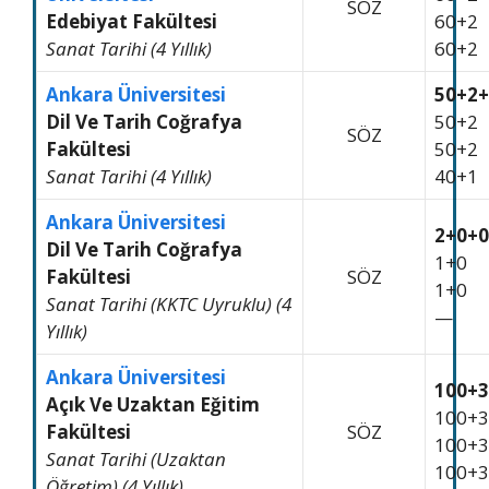
SÖZ
Edebiyat Fakültesi
60+2
Sanat Tarihi (4 Yıllık)
60+2
Ankara Üniversitesi
50+2+
Dil Ve Tarih Coğrafya
50+2
SÖZ
Fakültesi
50+2
Sanat Tarihi (4 Yıllık)
40+1
Ankara Üniversitesi
2+0+0
Dil Ve Tarih Coğrafya
1+0
Fakültesi
SÖZ
1+0
Sanat Tarihi (KKTC Uyruklu) (4
—
Yıllık)
Ankara Üniversitesi
100+3
Açık Ve Uzaktan Eğitim
100+3
Fakültesi
SÖZ
100+3
Sanat Tarihi (Uzaktan
100+3
Öğretim) (4 Yıllık)