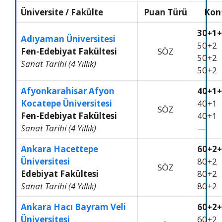
Üniversite
/
Fakülte
Puan Türü
Kon
30+1+
Adıyaman Üniversitesi
50+2
Fen-Edebiyat Fakültesi
SÖZ
50+2
Sanat Tarihi (4 Yıllık)
50+2
Afyonkarahisar Afyon
40+1+
Kocatepe Üniversitesi
40+1
SÖZ
Fen-Edebiyat Fakültesi
40+1
Sanat Tarihi (4 Yıllık)
—
Ankara Hacettepe
60+2+
Üniversitesi
80+2
SÖZ
Edebiyat Fakültesi
80+2
Sanat Tarihi (4 Yıllık)
80+2
Ankara Hacı Bayram Veli
60+2+
Üniversitesi
60+2