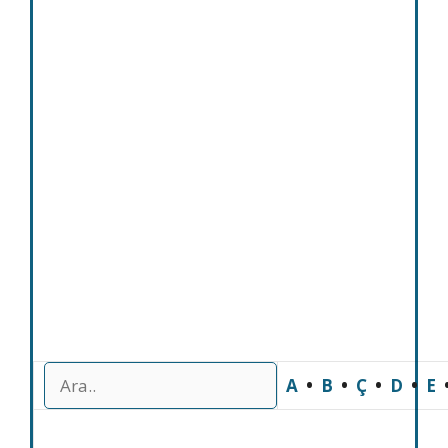
A
•
B
•
Ç
•
D
•
E