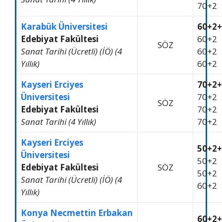
70+2
Karabük Üniversitesi
60+2+
Edebiyat Fakültesi
60+2
SÖZ
Sanat Tarihi (Ücretli) (İÖ) (4
60+2
Yıllık)
60+2
Kayseri Erciyes
70+2+
Üniversitesi
70+2
SÖZ
Edebiyat Fakültesi
70+2
Sanat Tarihi (4 Yıllık)
70+2
Kayseri Erciyes
50+2+
Üniversitesi
50+2
Edebiyat Fakültesi
SÖZ
50+2
Sanat Tarihi (Ücretli) (İÖ) (4
60+2
Yıllık)
Konya Necmettin Erbakan
60+2+