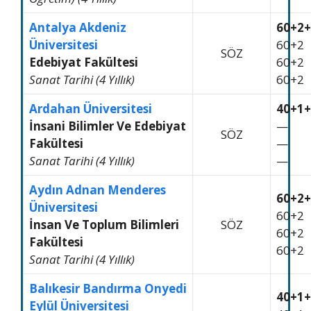
Antalya Akdeniz
60+2+
Üniversitesi
60+2
SÖZ
Edebiyat Fakültesi
60+2
Sanat Tarihi (4 Yıllık)
60+2
Ardahan Üniversitesi
40+1+
İnsani Bilimler Ve Edebiyat
—
SÖZ
Fakültesi
—
Sanat Tarihi (4 Yıllık)
—
Aydın Adnan Menderes
60+2+
Üniversitesi
60+2
İnsan Ve Toplum Bilimleri
SÖZ
60+2
Fakültesi
60+2
Sanat Tarihi (4 Yıllık)
Balıkesir Bandırma Onyedi
40+1+
Eylül Üniversitesi