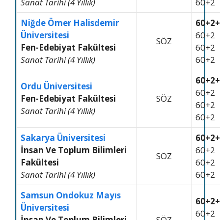
Sanat Tarihi (4 Yıllık)
60+2
Niğde Ömer Halisdemir
60+2+
Üniversitesi
60+2
SÖZ
Fen-Edebiyat Fakültesi
60+2
Sanat Tarihi (4 Yıllık)
60+2
60+2+
Ordu Üniversitesi
60+2
Fen-Edebiyat Fakültesi
SÖZ
60+2
Sanat Tarihi (4 Yıllık)
60+2
Sakarya Üniversitesi
60+2+
İnsan Ve Toplum Bilimleri
60+2
SÖZ
Fakültesi
60+2
Sanat Tarihi (4 Yıllık)
60+2
Samsun Ondokuz Mayıs
60+2+
Üniversitesi
60+2
İnsan Ve Toplum Bilimleri
SÖZ