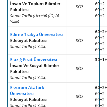
İnsan Ve Toplum Bilimleri
60+2
SÖZ
Fakültesi
60+2
Sanat Tarihi (Ücretli) (İÖ) (4
60+2
Yıllık)
60+2+
Edirne Trakya Üniversitesi
60+2
Edebiyat Fakültesi
SÖZ
60+2
Sanat Tarihi (4 Yıllık)
60+2
Elazığ Fırat Üniversitesi
30+1+
İnsani Ve Sosyal Bilimler
—
SÖZ
Fakültesi
—
Sanat Tarihi (4 Yıllık)
—
Erzurum Atatürk
60+2+
Üniversitesi
60+2
SÖZ
Edebiyat Fakültesi
60+2
Sanat Tarihi (4 Yıllık)
60+2