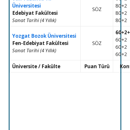
Üniversitesi
80+2
SÖZ
Edebiyat Fakültesi
80+2
Sanat Tarihi (4 Yıllık)
80+2
60+2+
Yozgat Bozok Üniversitesi
60+2
Fen-Edebiyat Fakültesi
SÖZ
60+2
Sanat Tarihi (4 Yıllık)
60+2
Üniversite / Fakülte
Puan Türü
Kon