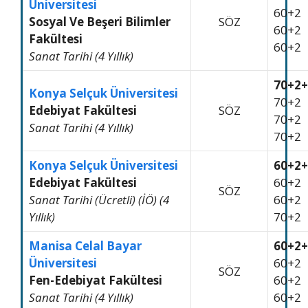
Üniversitesi
60+2
Sosyal Ve Beşeri Bilimler
SÖZ
60+2
Fakültesi
60+2
Sanat Tarihi (4 Yıllık)
70+2+
Konya Selçuk Üniversitesi
70+2
Edebiyat Fakültesi
SÖZ
70+2
Sanat Tarihi (4 Yıllık)
70+2
Konya Selçuk Üniversitesi
60+2+
Edebiyat Fakültesi
60+2
SÖZ
Sanat Tarihi (Ücretli) (İÖ) (4
60+2
Yıllık)
70+2
Manisa Celal Bayar
60+2+
Üniversitesi
60+2
SÖZ
Fen-Edebiyat Fakültesi
60+2
Sanat Tarihi (4 Yıllık)
60+2