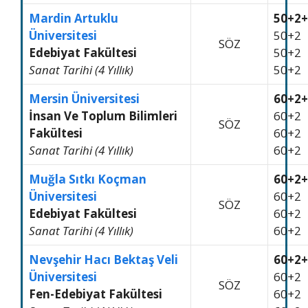
Mardin Artuklu
50+2+
Üniversitesi
50+2
SÖZ
Edebiyat Fakültesi
50+2
Sanat Tarihi (4 Yıllık)
50+2
Mersin Üniversitesi
60+2+
İnsan Ve Toplum Bilimleri
60+2
SÖZ
Fakültesi
60+2
Sanat Tarihi (4 Yıllık)
60+2
Muğla Sıtkı Koçman
60+2+
Üniversitesi
60+2
SÖZ
Edebiyat Fakültesi
60+2
Sanat Tarihi (4 Yıllık)
60+2
Nevşehir Hacı Bektaş Veli
60+2+
Üniversitesi
60+2
SÖZ
Fen-Edebiyat Fakültesi
60+2