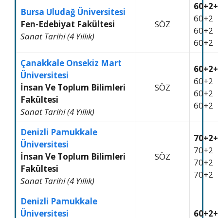
60+2+
Bursa Uludağ Üniversitesi
60+2
Fen-Edebiyat Fakültesi
SÖZ
60+2
Sanat Tarihi (4 Yıllık)
60+2
Çanakkale Onsekiz Mart
60+2+
Üniversitesi
60+2
İnsan Ve Toplum Bilimleri
SÖZ
60+2
Fakültesi
60+2
Sanat Tarihi (4 Yıllık)
Denizli Pamukkale
70+2+
Üniversitesi
70+2
İnsan Ve Toplum Bilimleri
SÖZ
70+2
Fakültesi
70+2
Sanat Tarihi (4 Yıllık)
Denizli Pamukkale
Üniversitesi
60+2+