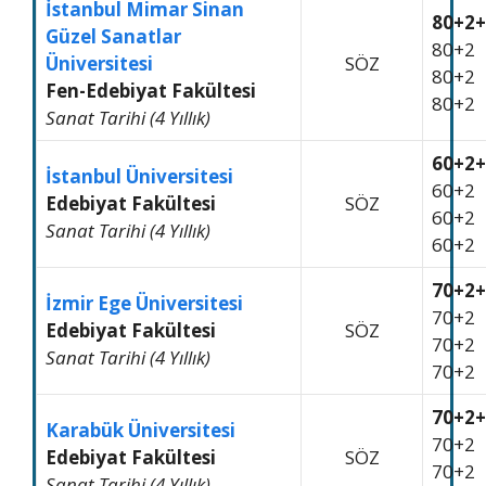
İstanbul Mimar Sinan
80+2+
Güzel Sanatlar
80+2
Üniversitesi
SÖZ
80+2
Fen-Edebiyat Fakültesi
80+2
Sanat Tarihi (4 Yıllık)
60+2+
İstanbul Üniversitesi
60+2
Edebiyat Fakültesi
SÖZ
60+2
Sanat Tarihi (4 Yıllık)
60+2
70+2+
İzmir Ege Üniversitesi
70+2
Edebiyat Fakültesi
SÖZ
70+2
Sanat Tarihi (4 Yıllık)
70+2
70+2+
Karabük Üniversitesi
70+2
Edebiyat Fakültesi
SÖZ
70+2
Sanat Tarihi (4 Yıllık)