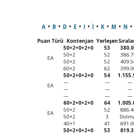
A
•
B
•
D
•
E
•
I
•
İ
•
K
•
M
•
N
Puan Türü
Kontenjan
Yerleşen
Sıral
50+2+0+2+0
53
380.0
50+2
52
386.7
EA
50+2
52
409.5
60+2
62
399.0
50+2+0+2+0
54
1.155.
—
—
—
EA
—
—
—
—
—
—
60+2+0+2+0
64
1.005.
50+2
52
886.4
EA
50+2
3
Dolm
40+1
41
691.0
50+2+0+2+0
53
819.3