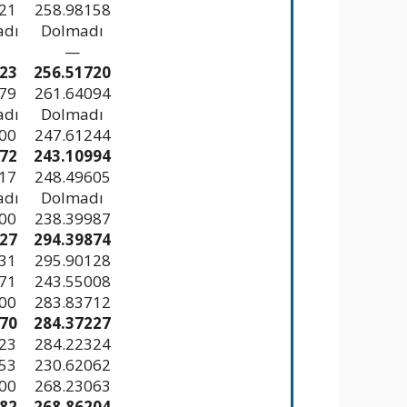
21
258.98158
adı
Dolmadı
—
23
256.51720
79
261.64094
adı
Dolmadı
00
247.61244
72
243.10994
17
248.49605
adı
Dolmadı
00
238.39987
27
294.39874
31
295.90128
71
243.55008
00
283.83712
70
284.37227
23
284.22324
53
230.62062
00
268.23063
82
268.86204