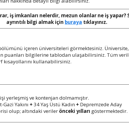
mları hakkında detaylı bilgi alabilirsiniz.
arar, iş imkanları nelerdir, mezun olanlar ne iş yapar
ayrıntılı bilgi almak için
buraya
tıklayınız.
ölümünü içeren üniversiteleri görmektesiniz. Üniversite,
ban puanları bilgilerine tablodan ulaşabilirsiniz. Tüm v
 kısayollarını kullanabilirsiniz.
i yerleşmiş ve kontenjan dolmamıştır.
t-Gazi Yakını
+
34 Yaş Üstü Kadın
+
Depremzede Aday
risi olup; altındaki veriler
önceki yılları
göstermektedir.