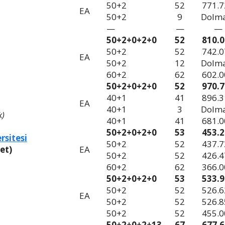
50+2
52
771.7
EA
50+2
9
Dolm
—
—
—
50+2+0+2+0
52
810.0
50+2
52
742.0
EA
50+2
12
Dolm
60+2
62
602.0
50+2+0+2+0
52
970.7
40+1
41
896.3
EA
40+1
3
Dolm
k)
40+1
41
681.0
50+2+0+2+0
53
453.2
rsitesi
50+2
52
437.7
let)
EA
50+2
52
426.4
60+2
62
366.0
50+2+0+2+0
53
533.9
50+2
52
526.6
EA
50+2
52
526.8
50+2
52
455.0
50+2+0+2+13
67
677.6