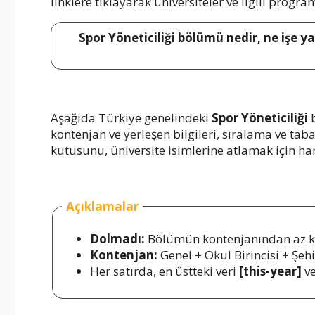
linklere tıklayarak üniversiteler ve ilgili progra
Spor Yöneticiliği bölümü nedir, ne işe y
Aşağıda Türkiye genelindeki
Spor Yöneticiliği
b
kontenjan ve yerleşen bilgileri, sıralama ve ta
kutusunu, üniversite isimlerine atlamak için harf
Açıklamalar
Dolmadı:
Bölümün kontenjanından az kiş
Kontenjan:
Genel
+
Okul Birincisi
+
Şehi
Her satırda, en üstteki veri
[this-year]
ve