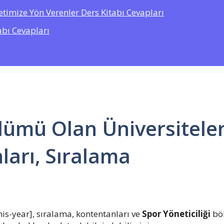
etimize Yön Verenler Ders Kitabı Cevapları
abı Cevapları
ölümü Olan Üniversitele
ları, Sıralama
is-year], sıralama, kontentanları ve
Spor Yöneticiliği
böl