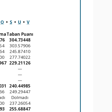
•
O
•
S
•
U
•
V
ama
Taban Puanı
76
304.73448
54
303.57906
64
245.87410
00
277.74022
967
229.21126
—
—
—
031
240.44985
66
249.29447
adı
Dolmadı
00
237.26054
93
255.68847