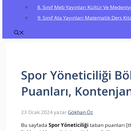
8. Sınıf Meb Yayınları Kültür Ve Medeniy
9. Sınıf Ata Yayınları Matematik Ders Kit
Spor Yöneticiliği B
Puanları, Kontenjan
23 Ocak 2024
yazar
Gökhan Öz
Bu sayfada
Spor Yöneticiliği
taban puanları [th