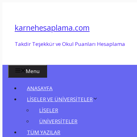
İçeriğe
atla
karnehesaplama.com
Takdir Teşekkür ve Okul Puanları Hesaplama
Menu
ANASAYFA
LİSELER VE ÜNİVERSİTELER
LİSELER
ÜNİVERSİTELER
TÜM YAZILAR