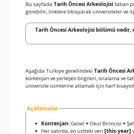
Bu sayfada
Tarih Öncesi Arkeolojisi
taban pu
görebilir, linklere tıklayarak üniversiteler ve i
Tarih Öncesi Arkeolojisi bölümü nedir, 
Aşağıda Türkiye genelindeki
Tarih Öncesi Ark
kontenjan ve yerleşen bilgileri, sıralama ve 
üniversite isimlerine atlamak için harf kısayoll
Açıklamalar
Kontenjan:
Genel
+
Okul Birincisi
+
Şeh
Her satırda, en üstteki veri
[this-year]
v