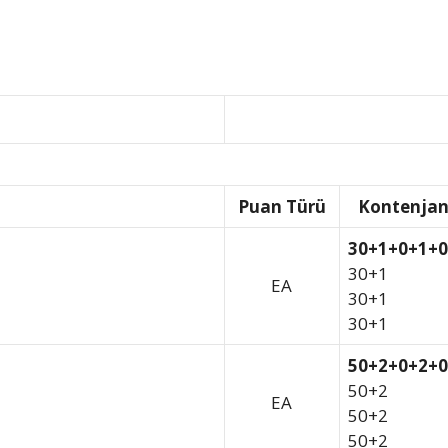
Puan Türü
Kontenja
30+1+0+1+0
30+1
EA
30+1
30+1
50+2+0+2+0
50+2
EA
50+2
50+2