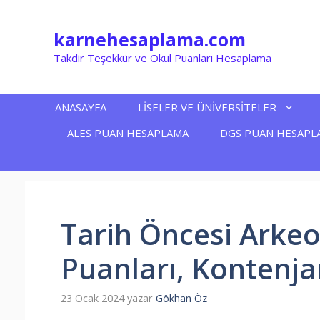
İçeriğe
atla
karnehesaplama.com
Takdir Teşekkür ve Okul Puanları Hesaplama
ANASAYFA
LİSELER VE ÜNİVERSİTELER
ALES PUAN HESAPLAMA
DGS PUAN HESAPL
Tarih Öncesi Arkeo
Puanları, Kontenja
23 Ocak 2024
yazar
Gökhan Öz