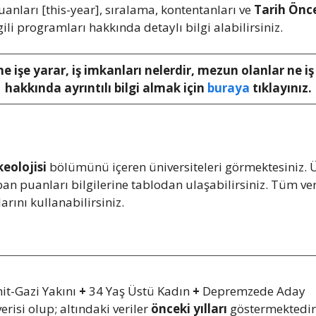
anları [this-year], sıralama, kontentanları ve
Tarih Önce
lgili programları hakkında detaylı bilgi alabilirsiniz.
ne işe yarar, iş imkanları nelerdir, mezun olanlar ne i
hakkında ayrıntılı bilgi almak için
buraya
tıklayınız.
eolojisi
bölümünü içeren üniversiteleri görmektesiniz. Ü
taban puanları bilgilerine tablodan ulaşabilirsiniz. Tüm
arını kullanabilirsiniz.
it-Gazi Yakını
+
34 Yaş Üstü Kadın
+
Depremzede Aday
erisi olup; altındaki veriler
önceki yılları
göstermektedir