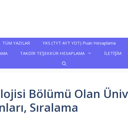
TÜM YAZILAR
YKS (TYT AYT YDT) Puan Hesaplama
AMA
TAKDİR TEŞEKKÜR HESAPLAMA
İLETİŞİM
lojisi Bölümü Olan Üniv
nları, Sıralama