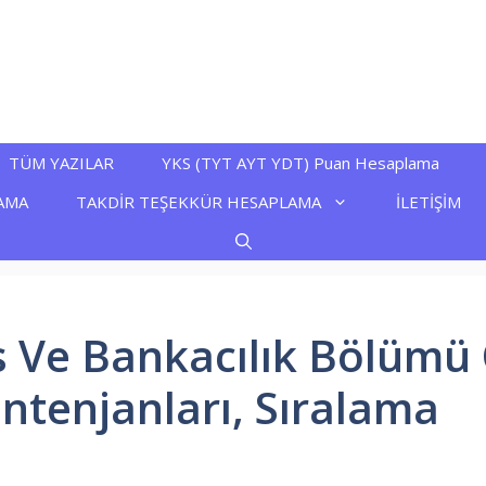
TÜM YAZILAR
YKS (TYT AYT YDT) Puan Hesaplama
AMA
TAKDİR TEŞEKKÜR HESAPLAMA
İLETİŞİM
s Ve Bankacılık Bölümü 
ntenjanları, Sıralama