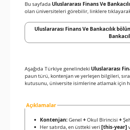
Bu sayfada
Uluslararası Finans Ve Bankacıl
olan üniversiteleri görebilir, linklere tıklayara
Uluslararası Finans Ve Bankacılık bölüm
Bankacıl
Aşağıda Türkiye genelindeki
Uluslararası Fi
paun türü, kontenjan ve yerleşen bilgileri, s
kutusunu, üniversite isimlerine atlamak için ha
Açıklamalar
Kontenjan:
Genel
+
Okul Birincisi
+
Şeh
Her satırda, en üstteki veri
[this-year]
v