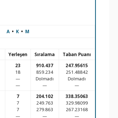
A
•
K
•
M
n
Yerleşen
Sıralama
Taban Puanı
23
910.437
247.95615
18
859.234
251.48842
—
Dolmadı
Dolmadı
—
—
—
7
204.102
338.35063
7
249.763
329.98099
7
279.863
267.23168
—
—
—