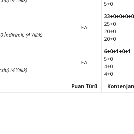
5+0
33+0+0+0+0
25+0
EA
20+0
İndirimli) (4 Yıllık)
20+0
6+0+1+0+1
5+0
EA
4+0
lu) (4 Yıllık)
4+0
Puan Türü
Kontenja