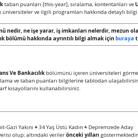
ık
taban puanları [this-year], sıralama, kontentanları ve
U
k üniversiteler ve ilgili programları hakkında detaylı bilgi 
ü nedir, ne işe yarar, iş imkanları nelerdir, mezun ola
ık bölümü hakkında ayrıntılı bilgi almak için
buraya
t
nans Ve Bankacılık
bölümünü içeren üniversiteleri görmekt
ıralama ve taban puanları bilgilerine tablodan ulaşabili
rf kısayollarını kullanabilirsiniz.
it-Gazi Yakını
+
34 Yaş Üstü Kadın
+
Depremzede Aday
erisi olup; altındaki veriler
önceki yılları
göstermektedir