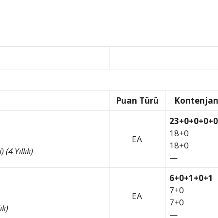
Puan Türü
Kontenja
23+0+0+0+0
18+0
EA
18+0
(4 Yıllık)
—
6+0+1+0+1
7+0
EA
7+0
ık)
—