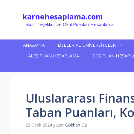
İçeriğe
atla
karnehesaplama.com
Takdir Teşekkür ve Okul Puanları Hesaplama
ANASAYFA
LİSELER VE ÜNİVERSİTELER
ALES PUAN HESAPLAMA
DGS PUAN HESAPL
Uluslararası Finan
Taban Puanları, Ko
23 Ocak 2024
yazar
Gökhan Öz