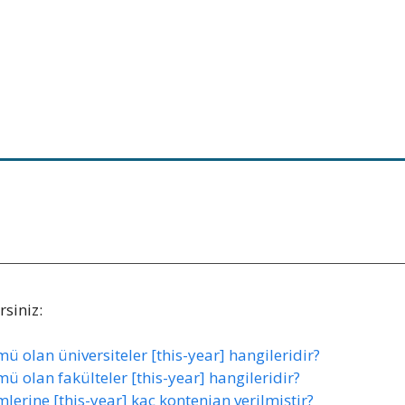
siniz:
ü olan üniversiteler [this-year] hangileridir?
ü olan fakülteler [this-year] hangileridir?
lerine [this-year] kaç kontenjan verilmiştir?