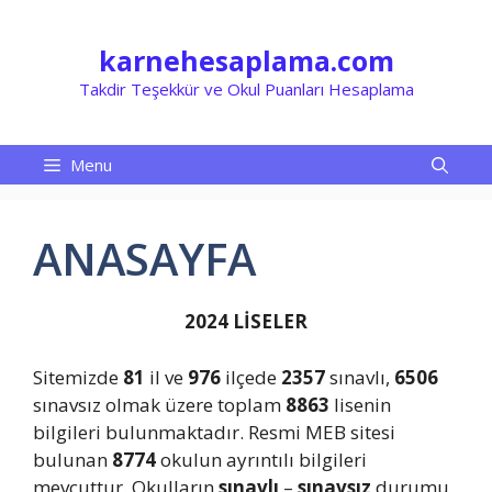
İçeriğe
atla
karnehesaplama.com
Takdir Teşekkür ve Okul Puanları Hesaplama
Menu
ANASAYFA
2024 LİSELER
Sitemizde
81
il ve
976
ilçede
2357
sınavlı,
6506
sınavsız olmak üzere toplam
8863
lisenin
bilgileri bulunmaktadır. Resmi MEB sitesi
bulunan
8774
okulun ayrıntılı bilgileri
mevcuttur. Okulların
sınavlı
–
sınavsız
durumu,