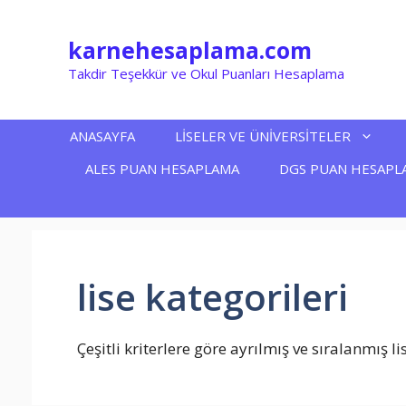
İçeriğe
atla
karnehesaplama.com
Takdir Teşekkür ve Okul Puanları Hesaplama
ANASAYFA
LİSELER VE ÜNİVERSİTELER
ALES PUAN HESAPLAMA
DGS PUAN HESAPL
lise kategorileri
Çeşitli kriterlere göre ayrılmış ve sıralanmış li