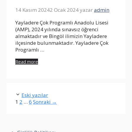
14 Kasım 2024
2 Ocak 2024
yazar
admin
Yayladere Çok Programlı Anadolu Lisesi
(AMP), 2024 yılında sınavsız öğrenci
almaktadır ve Bingöl ilimizin Yayladere
ilçesinde bulunmaktadır. Yayladere Çok
Programlı …
Read more
Eski yazılar
Sayfa
Sayfa
Sayfa
1
2
…
6
Sonraki
→