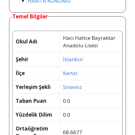
HARİTA KONUMU
Temel Bilgiler
Hacı Hatice Bayraktar
Okul Adı
Anadolu Lisesi
Şehir
İstanbul
İlçe
Kartal
Yerleşim Şekli
Sınavsız
Taban Puan
0.0
Yüzdelik Dilim
0.0
Ortaöğretim
68.6677