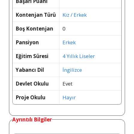
Başarı Puanı
Kontenjan Türü
Kız / Erkek
Boş Kontenjan
0
Pansiyon
Erkek
Eğitim Süresi
4 Yıllık Liseler
Yabancı Dil
İngilizce
Devlet Okulu
Evet
Proje Okulu
Hayır
Ayrıntılı Bilgiler