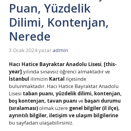
Puan, Yüzdelik
Dilimi, Kontenjan,
Nerede
3 Ocak 2024
yazar
admin
Hacı Hatice Bayraktar Anadolu Lisesi
,
[this-
year]
yılında sınavsız öğrenci almaktadır ve
İstanbul
ilimizin
Kartal
ilçesinde
bulunmaktadır. Hacı Hatice Bayraktar Anadolu
Lisesi
taban puanı, yüzdelik dilimi, kontenjan,
boş kontenjan, tavan puanı
ve
başarı durumu
(sıralaması)
olmak üzere
genel bilgiler (il ilçe),
ayrıntılı bilgiler, iletişim ve ulaşım bilgilerine
bu sayfadan ulaşabilirsiniz.