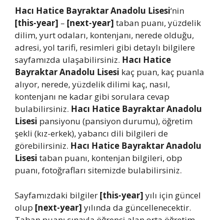
Hacı Hatice Bayraktar Anadolu Lisesi
‘nin
[this-year]
–
[next-year]
taban puanı, yüzdelik
dilim, yurt odaları, kontenjanı, nerede olduğu,
adresi, yol tarifi, resimleri gibi detaylı bilgilere
sayfamızda ulaşabilirsiniz.
Hacı Hatice
Bayraktar Anadolu Lisesi
kaç puan, kaç puanla
alıyor, nerede, yüzdelik dilimi kaç, nasıl,
kontenjanı ne kadar gibi sorulara cevap
bulabilirsiniz.
Hacı Hatice Bayraktar Anadolu
Lisesi
pansiyonu (pansiyon durumu), öğretim
şekli (kız-erkek), yabancı dili bilgileri de
görebilirsiniz.
Hacı Hatice Bayraktar Anadolu
Lisesi
taban puanı, kontenjan bilgileri, obp
puanı, fotoğrafları sitemizde bulabilirsiniz.
Sayfamızdaki bilgiler
[this-year]
yılı için güncel
olup
[next-year]
yılında da güncellenecektir.
Taban puanı sınavla öğrenci alan orta öğretim