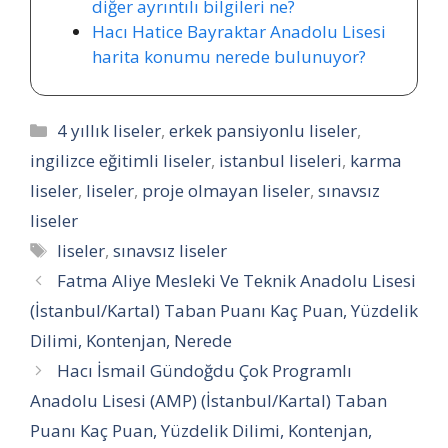
diğer ayrıntılı bilgileri ne?
Hacı Hatice Bayraktar Anadolu Lisesi
harita konumu nerede bulunuyor?
Kategoriler
4 yıllık liseler
,
erkek pansiyonlu liseler
,
ingilizce eğitimli liseler
,
istanbul liseleri
,
karma
liseler
,
liseler
,
proje olmayan liseler
,
sınavsız
liseler
Etiketler
liseler
,
sınavsız liseler
Fatma Aliye Mesleki Ve Teknik Anadolu Lisesi
(İstanbul/Kartal) Taban Puanı Kaç Puan, Yüzdelik
Dilimi, Kontenjan, Nerede
Hacı İsmail Gündoğdu Çok Programlı
Anadolu Lisesi (AMP) (İstanbul/Kartal) Taban
Puanı Kaç Puan, Yüzdelik Dilimi, Kontenjan,