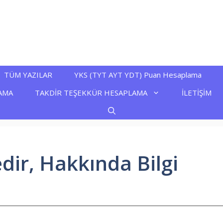
TÜM YAZILAR
YKS (TYT AYT YDT) Puan Hesaplama
AMA
TAKDİR TEŞEKKÜR HESAPLAMA
İLETİŞİM
ir, Hakkında Bilgi