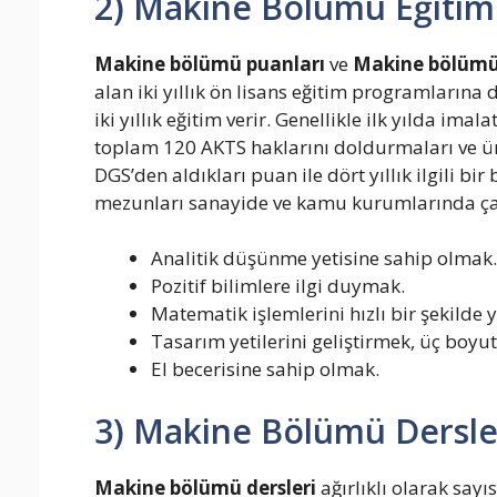
2) Makine Bölümü Eğitim 
Makine bölümü puanları
ve
Makine bölümü
alan iki yıllık ön lisans eğitim programlarına
iki yıllık eğitim verir. Genellikle ilk yılda ima
toplam 120 AKTS haklarını doldurmaları ve ün
DGS’den aldıkları puan ile dört yıllık ilgili 
mezunları sanayide ve kamu kurumlarında çalı
Analitik düşünme yetisine sahip olmak.
Pozitif bilimlere ilgi duymak.
Matematik işlemlerini hızlı bir şekilde
Tasarım yetilerini geliştirmek, üç boy
El becerisine sahip olmak.
3) Makine Bölümü Dersler
Makine bölümü dersleri
ağırlıklı olarak say