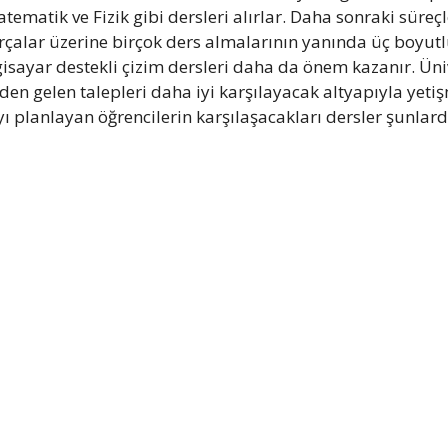
tematik ve Fizik gibi dersleri alırlar. Daha sonraki süre
rçalar üzerine birçok ders almalarının yanında üç boyutlu
lgisayar destekli çizim dersleri daha da önem kazanır. Üni
en gelen talepleri daha iyi karşılayacak altyapıyla yetiş
lanlayan öğrencilerin karşılaşacakları dersler şunlardı