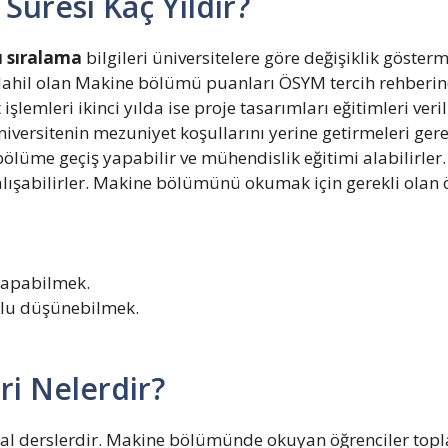
Süresi Kaç Yıldır?
 sıralama
bilgileri üniversitelere göre değişiklik göst
 dahil olan Makine bölümü puanları ÖSYM tercih rehberind
lat işlemleri ikinci yılda ise proje tasarımları eğitimleri v
iversitenin mezuniyet koşullarını yerine getirmeleri ger
bir bölüme geçiş yapabilir ve mühendislik eğitimi alabilir
şabilirler. Makine bölümünü okumak için gerekli olan öz
 yapabilmek.
utlu düşünebilmek.
i Nelerdir?
ısal derslerdir. Makine bölümünde okuyan öğrenciler top