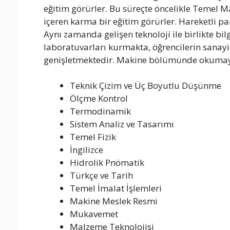
eğitim görürler. Bu süreçte öncelikle Temel Ma
içeren karma bir eğitim görürler. Hareketli pa
Aynı zamanda gelişen teknoloji ile birlikte bi
laboratuvarları kurmakta, öğrencilerin sanayid
genişletmektedir. Makine bölümünde okumayı p
Teknik Çizim ve Üç Boyutlu Düşünme
Ölçme Kontrol
Termodinamik
Sistem Analiz ve Tasarımı
Temel Fizik
İngilizce
Hidrolik Pnömatik
Türkçe ve Tarih
Temel İmalat İşlemleri
Makine Meslek Resmi
Mukavemet
Malzeme Teknolojisi