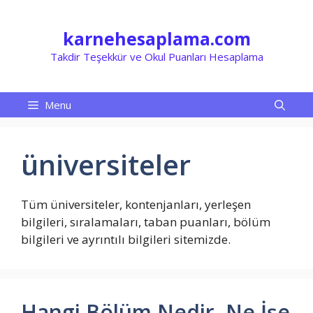
İçeriğe
atla
karnehesaplama.com
Takdir Teşekkür ve Okul Puanları Hesaplama
Menu
üniversiteler
Tüm üniversiteler, kontenjanları, yerleşen
bilgileri, sıralamaları, taban puanları, bölüm
bilgileri ve ayrıntılı bilgileri sitemizde.
Hangi Bölüm Nedir, Ne İşe