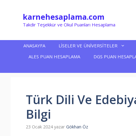
İçeriğe
atla
karnehesaplama.com
Takdir Teşekkür ve Okul Puanları Hesaplama
ANASAYFA
LİSELER VE ÜNİVERSİTELER
ALES PUAN HESAPLAMA
DGS PUAN HESAPL
Türk Dili Ve Edebi
Bilgi
23 Ocak 2024
yazar
Gökhan Öz