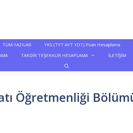
TÜM YAZILAR
YKS (TYT AYT YDT) Puan Hesaplama
AMA
TAKDİR TEŞEKKÜR HESAPLAMA
İLETİŞİM
yatı Öğretmenliği Bölü