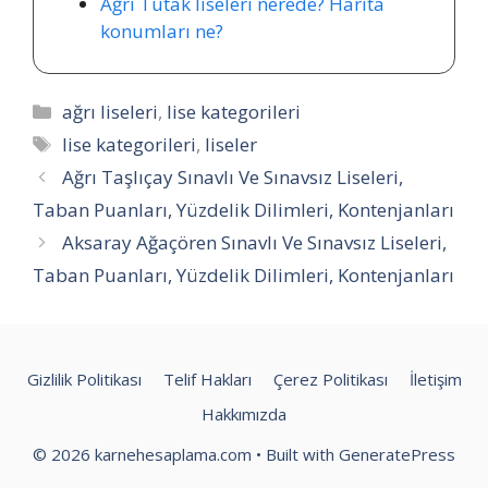
Ağrı Tutak liseleri nerede? Harita
konumları ne?
Kategoriler
ağrı liseleri
,
lise kategorileri
Etiketler
lise kategorileri
,
liseler
Ağrı Taşlıçay Sınavlı Ve Sınavsız Liseleri,
Taban Puanları, Yüzdelik Dilimleri, Kontenjanları
Aksaray Ağaçören Sınavlı Ve Sınavsız Liseleri,
Taban Puanları, Yüzdelik Dilimleri, Kontenjanları
Gizlilik Politikası
Telif Hakları
Çerez Politikası
İletişim
Hakkımızda
© 2026 karnehesaplama.com
• Built with
GeneratePress