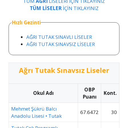
TÜM
AĞRI
LİSELERİ İÇİN TIKLAYINIZ
TÜM LİSELER
İÇİN TIKLAYINIZ
Hızlı Gezinti
AĞRI TUTAK SINAVLI LİSELER
AĞRI TUTAK SINAVSIZ LİSELER
Ağrı Tutak Sınavsız Liseler
OBP
Okul Adı
Kont.
Puanı
Mehmet Şükrü Balcı
67.6472
30
Anadolu Lisesi • Tutak
Tutak Çok Programlı