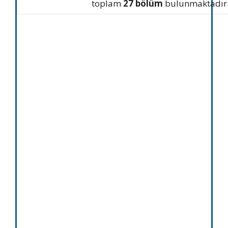
toplam
27 bölüm
bulunmaktadır