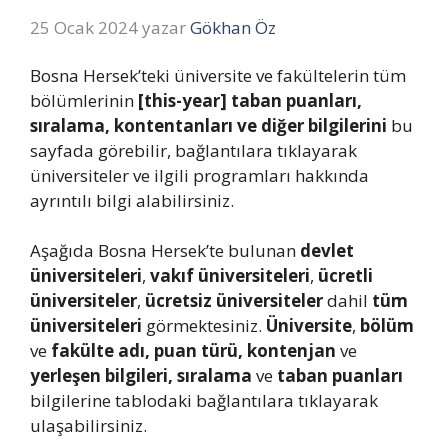
25 Ocak 2024
yazar
Gökhan Öz
Bosna Hersek’teki üniversite ve fakültelerin tüm
bölümlerinin
[this-year] taban puanları,
sıralama, kontentanları ve diğer bilgilerini
bu
sayfada görebilir, bağlantılara tıklayarak
üniversiteler ve ilgili programları hakkında
ayrıntılı bilgi alabilirsiniz.
Aşağıda Bosna Hersek’te bulunan
devlet
üniversiteleri
,
vakıf üniversiteleri
,
ücretli
üniversiteler
,
ücretsiz üniversiteler
dahil
tüm
üniversiteleri
görmektesiniz.
Üniversite
,
bölüm
ve
fakülte adı, puan türü, kontenjan
ve
yerleşen bilgileri, sıralama
ve
taban puanları
bilgilerine tablodaki bağlantılara tıklayarak
ulaşabilirsiniz.