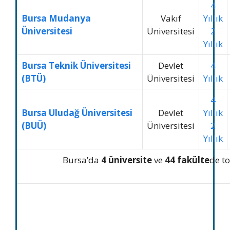
4
Bursa Mudanya
Vakıf
Yıllık
Üniversitesi
Üniversitesi
2
Yıllık
Bursa Teknik Üniversitesi
Devlet
4
(BTÜ)
Üniversitesi
Yıllık
4
Bursa Uludağ Üniversitesi
Devlet
Yıllık
(BUÜ)
Üniversitesi
2
Yıllık
Bursa’da
4 üniversite
ve
44 fakülte
de t