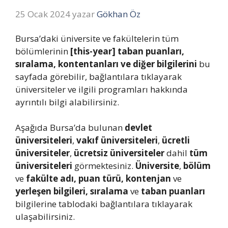
25 Ocak 2024
yazar
Gökhan Öz
Bursa’daki üniversite ve fakültelerin tüm
bölümlerinin
[this-year] taban puanları,
sıralama, kontentanları ve diğer bilgilerini
bu
sayfada görebilir, bağlantılara tıklayarak
üniversiteler ve ilgili programları hakkında
ayrıntılı bilgi alabilirsiniz.
Aşağıda Bursa’da bulunan
devlet
üniversiteleri
,
vakıf üniversiteleri
,
ücretli
üniversiteler
,
ücretsiz üniversiteler
dahil
tüm
üniversiteleri
görmektesiniz.
Üniversite
,
bölüm
ve
fakülte adı, puan türü, kontenjan
ve
yerleşen bilgileri, sıralama
ve
taban puanları
bilgilerine tablodaki bağlantılara tıklayarak
ulaşabilirsiniz.