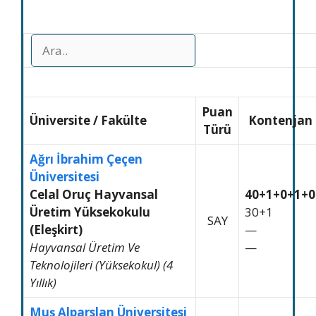
Puan
Üniversite
/
Fakülte
Kontenjan
Türü
Ağrı İbrahim Çeçen
Üniversitesi
Celal Oruç Hayvansal
40+1+0+1+0
Üretim Yüksekokulu
30+1
SAY
(Eleşkirt)
—
Hayvansal Üretim Ve
—
Teknolojileri (Yüksekokul) (4
Yıllık)
Muş Alparslan Üniversitesi