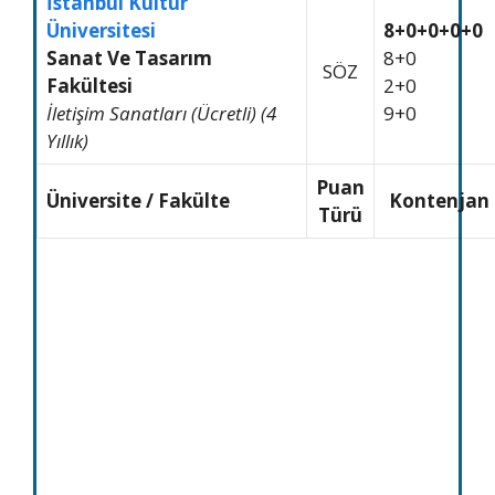
İstanbul Kültür
Üniversitesi
8+0+0+0+0
Sanat Ve Tasarım
8+0
SÖZ
Fakültesi
2+0
İletişim Sanatları (Ücretli) (4
9+0
Yıllık)
Puan
Üniversite / Fakülte
Kontenjan
Türü