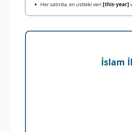
Her satırda, en üstteki veri
[this-year]
v
İslam 