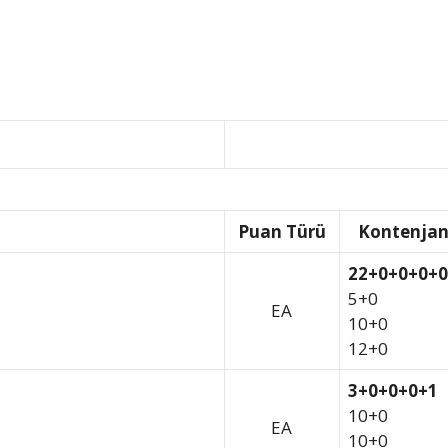
Puan Türü
Kontenja
22+0+0+0+0
5+0
EA
10+0
12+0
3+0+0+0+1
10+0
EA
10+0