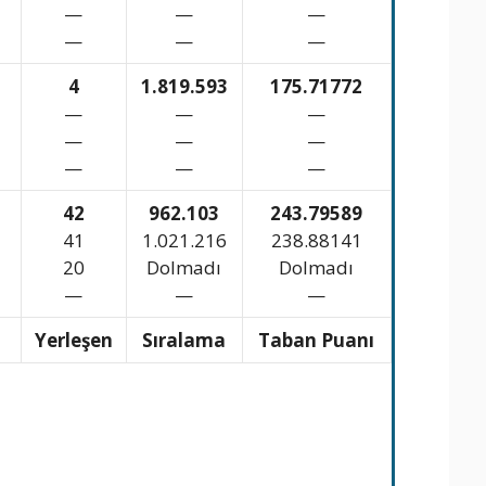
—
—
—
—
—
—
4
1.819.593
175.71772
—
—
—
—
—
—
—
—
—
42
962.103
243.79589
41
1.021.216
238.88141
20
Dolmadı
Dolmadı
—
—
—
n
Yerleşen
Sıralama
Taban Puanı