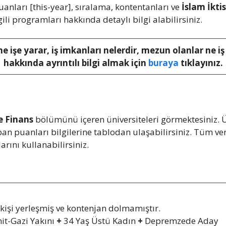
anları [this-year], sıralama, kontentanları ve
İslam İkti
lgili programları hakkında detaylı bilgi alabilirsiniz.
ne işe yarar, iş imkanları nelerdir, mezun olanlar ne i
hakkında ayrıntılı bilgi almak için
buraya
tıklayınız.
e Finans
bölümünü içeren üniversiteleri görmektesiniz. Ü
taban puanları bilgilerine tablodan ulaşabilirsiniz. Tüm
arını kullanabilirsiniz.
işi yerleşmiş ve kontenjan dolmamıştır.
it-Gazi Yakını
+
34 Yaş Üstü Kadın
+
Depremzede Aday