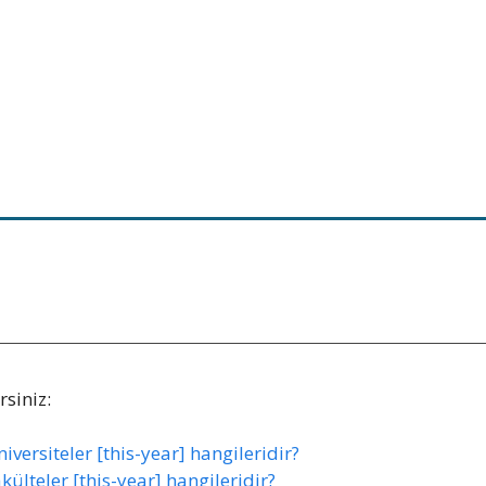
siniz:
versiteler [this-year] hangileridir?
ülteler [this-year] hangileridir?