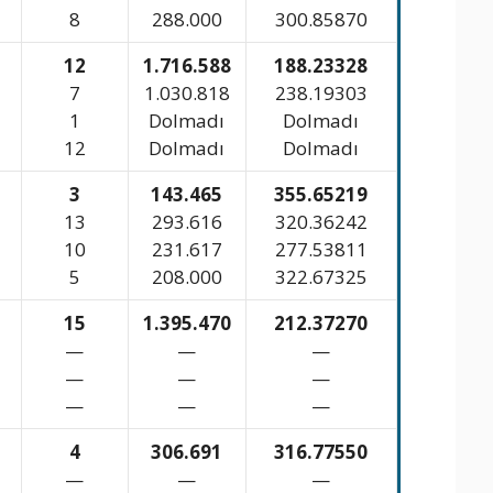
8
288.000
300.85870
12
1.716.588
188.23328
7
1.030.818
238.19303
1
Dolmadı
Dolmadı
12
Dolmadı
Dolmadı
3
143.465
355.65219
13
293.616
320.36242
10
231.617
277.53811
5
208.000
322.67325
15
1.395.470
212.37270
—
—
—
—
—
—
—
—
—
4
306.691
316.77550
—
—
—