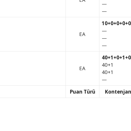
—
—
10+0+0+0+0
—
EA
—
—
40+1+0+1+0
40+1
EA
40+1
—
Puan Türü
Kontenja