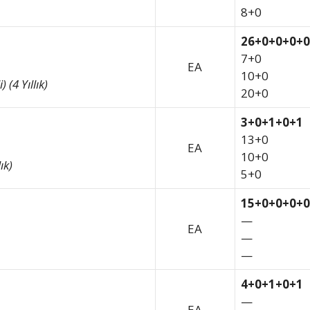
8+0
26+0+0+0+0
7+0
EA
10+0
 (4 Yıllık)
20+0
3+0+1+0+1
13+0
EA
10+0
ık)
5+0
15+0+0+0+0
—
EA
—
—
4+0+1+0+1
—
EA