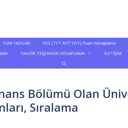
TÜM YAZILAR
YKS (TYT AYT YDT) Puan Hesaplama
AMA
TAKDİR TEŞEKKÜR HESAPLAMA
İLETİŞİM
Finans Bölümü Olan Üniv
nları, Sıralama