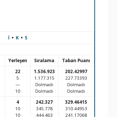
İ
•
K
•
S
n
Yerleşen
Sıralama
Taban Puanı
22
1.536.923
202.42997
5
1.177.315
227.73393
—
Dolmadı
Dolmadı
10
Dolmadı
Dolmadı
4
242.327
329.46415
10
345.778
310.44953
10
444.463
241.17068