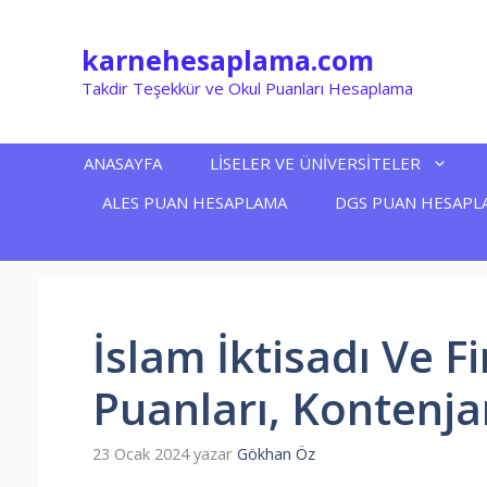
İçeriğe
atla
karnehesaplama.com
Takdir Teşekkür ve Okul Puanları Hesaplama
ANASAYFA
LİSELER VE ÜNİVERSİTELER
ALES PUAN HESAPLAMA
DGS PUAN HESAPL
İslam İktisadı Ve 
Puanları, Kontenja
23 Ocak 2024
yazar
Gökhan Öz