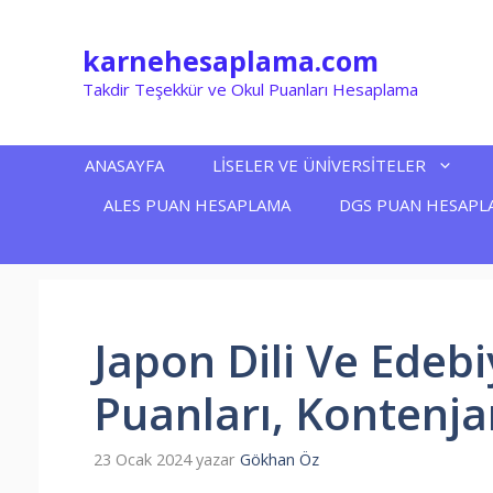
İçeriğe
atla
karnehesaplama.com
Takdir Teşekkür ve Okul Puanları Hesaplama
ANASAYFA
LİSELER VE ÜNİVERSİTELER
ALES PUAN HESAPLAMA
DGS PUAN HESAPL
Japon Dili Ve Edeb
Puanları, Kontenja
23 Ocak 2024
yazar
Gökhan Öz