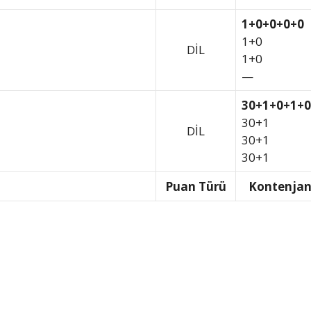
1+0+0+0+0
1+0
DİL
1+0
—
30+1+0+1+0
30+1
DİL
30+1
30+1
Puan Türü
Kontenja