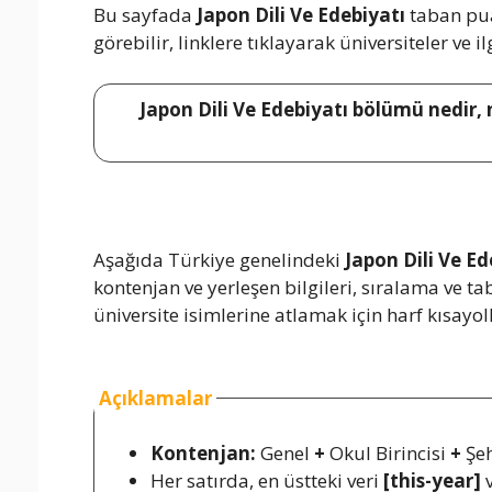
Bu sayfada
Japon Dili Ve Edebiyatı
taban puan
görebilir, linklere tıklayarak üniversiteler ve i
Japon Dili Ve Edebiyatı bölümü nedir, 
Aşağıda Türkiye genelindeki
Japon Dili Ve Ed
kontenjan ve yerleşen bilgileri, sıralama ve 
üniversite isimlerine atlamak için harf kısayoll
Açıklamalar
Kontenjan:
Genel
+
Okul Birincisi
+
Şeh
Her satırda, en üstteki veri
[this-year]
v