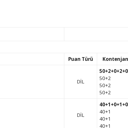
Puan Türü
Kontenja
50+2+0+2+0
50+2
DİL
50+2
50+2
40+1+0+1+0
40+1
DİL
40+1
40+1