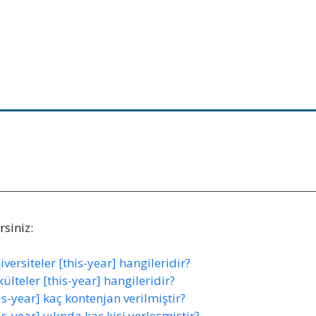
siniz:
ersiteler [this-year] hangileridir?
lteler [this-year] hangileridir?
s-year] kaç kontenjan verilmiştir?
s-year] yılında kaç kişi yerleşmiştir?