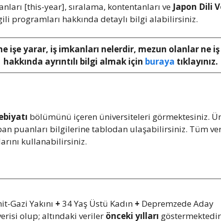
ları [this-year], sıralama, kontentanları ve
Japon Dili 
lgili programları hakkında detaylı bilgi alabilirsiniz.
ne işe yarar, iş imkanları nelerdir, mezun olanlar ne i
hakkında ayrıntılı bilgi almak için
buraya
tıklayınız.
ebiyatı
bölümünü içeren üniversiteleri görmektesiniz. Üni
taban puanları bilgilerine tablodan ulaşabilirsiniz. Tüm
arını kullanabilirsiniz.
it-Gazi Yakını
+
34 Yaş Üstü Kadın
+
Depremzede Aday
erisi olup; altındaki veriler
önceki yılları
göstermektedir