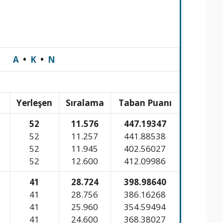
A
•
K
•
N
n
Yerleşen
Sıralama
Taban Puanı
52
11.576
447.19347
52
11.257
441.88538
52
11.945
402.56027
52
12.600
412.09986
41
28.724
398.98640
41
28.756
386.16268
41
25.960
354.59494
41
24.600
368.38027