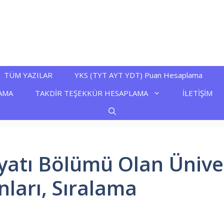
TÜM YAZILAR
YKS (TYT AYT YDT) Puan Hesaplama
AMA
TAKDİR TEŞEKKÜR HESAPLAMA
İLETİŞİM
iyatı Bölümü Olan Ünive
nları, Sıralama