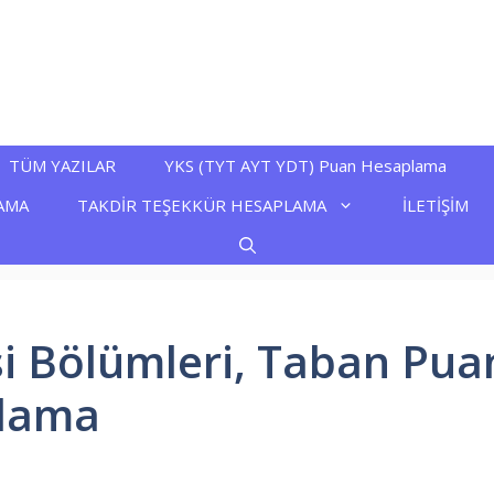
TÜM YAZILAR
YKS (TYT AYT YDT) Puan Hesaplama
AMA
TAKDİR TEŞEKKÜR HESAPLAMA
İLETİŞİM
si Bölümleri, Taban Puan
alama