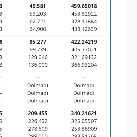
3
49.581
459.65018
3
53.203
453.82922
3
62.721
378.13884
3
64.900
438.12639
8
85.277
422.24219
8
99.739
405.77021
8
128.046
321.69132
8
136.000
366.93204
—
—
—
—
Dolmadı
Dolmadı
—
Dolmadı
Dolmadı
—
Dolmadı
Dolmadı
5
209.455
340.21621
5
226.452
325.05507
5
278.609
253.86909
5
299.000
283.51268