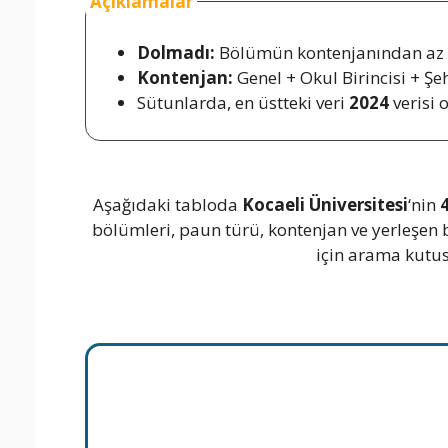
Açıklamalar
Dolmadı:
Bölümün kontenjanından az k
Kontenjan:
Genel + Okul Birincisi + Ş
Sütunlarda, en üstteki veri
2024
verisi 
Aşağıdaki tabloda
Kocaeli Üniversitesi
‘nin
4
bölümleri, paun türü, kontenjan ve yerleşen 
için arama kutusu