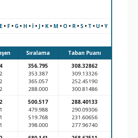
E
•
F
•
G
•
H
•
İ
•
J
•
K
•
M
•
O
•
R
•
S
•
T
•
U
•
Y
eşen
Sıralama
Taban Puanı
4
356.795
308.32862
2
353.387
309.13326
2
365.057
252.45190
2
288.000
300.81486
2
500.517
288.40133
1
479.988
290.09306
1
519.768
231.60656
1
398.000
277.96740
2
680.141
268.62511