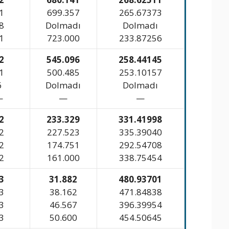
1
699.357
265.67373
8
Dolmadı
Dolmadı
1
723.000
233.87256
2
545.096
258.44145
1
500.485
253.10157
6
Dolmadı
Dolmadı
—
—
—
2
233.329
331.41998
2
227.523
335.39040
2
174.751
292.54708
2
161.000
338.75454
3
31.882
480.93701
3
38.162
471.84838
3
46.567
396.39954
3
50.600
454.50645