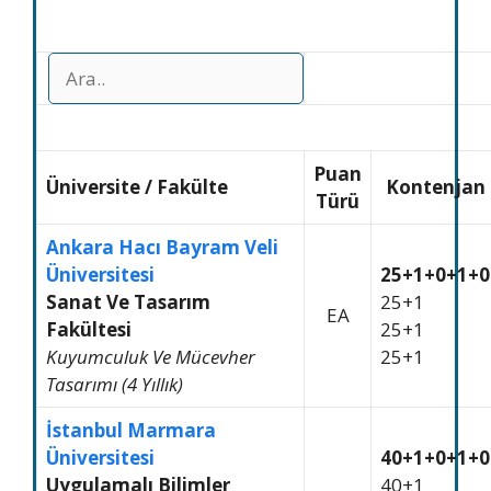
Puan
Üniversite
/
Fakülte
Kontenjan
Türü
Ankara Hacı Bayram Veli
Üniversitesi
25+1+0+1+0
Sanat Ve Tasarım
25+1
EA
Fakültesi
25+1
Kuyumculuk Ve Mücevher
25+1
Tasarımı (4 Yıllık)
İstanbul Marmara
Üniversitesi
40+1+0+1+0
Uygulamalı Bilimler
40+1