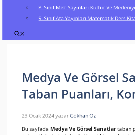
8. Sınıf Meb Yayınları Kültür Ve Medeniy
9. Sınıf Ata Yayınları Matematik Ders Kit
Medya Ve Görsel Sa
Taban Puanları, Kon
23 Ocak 2024
yazar
Gökhan Öz
Bu sayfada
Medya Ve Görsel Sanatlar
taban p