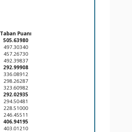
Taban Puanı
505.63980
497.30340
457.26730
492.39837
292.99908
336.08912
298.26287
323.60982
292.02935
294.50481
228.51000
246.45511
406.94195
403.01210