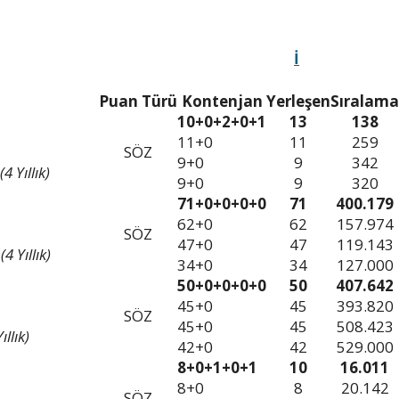
İ
Puan Türü
Kontenjan
Yerleşen
Sıralama
10+0+2+0+1
13
138
11+0
11
259
SÖZ
9+0
9
342
4 Yıllık)
9+0
9
320
71+0+0+0+0
71
400.179
62+0
62
157.974
SÖZ
47+0
47
119.143
4 Yıllık)
34+0
34
127.000
50+0+0+0+0
50
407.642
45+0
45
393.820
SÖZ
45+0
45
508.423
llık)
42+0
42
529.000
8+0+1+0+1
10
16.011
8+0
8
20.142
SÖZ