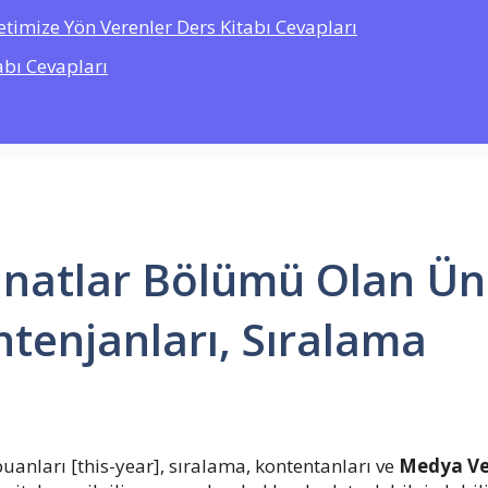
etimize Yön Verenler Ders Kitabı Cevapları
abı Cevapları
natlar Bölümü Olan Üni
tenjanları, Sıralama
uanları [this-year], sıralama, kontentanları ve
Medya Ve