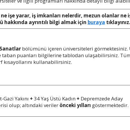
rsiteler ve ilgili programları hakkında detaylı bilgi alabili
e işe yarar, iş imkanları nelerdir, mezun olanlar ne
 hakkında ayrıntılı bilgi almak için
buraya
tıklayınız
Sanatlar
bölümünü içeren üniversiteleri görmektesiniz. 
 ve taban puanları bilgilerine tablodan ulaşabilirsiniz. 
 kısayollarını kullanabilirsiniz.
t-Gazi Yakını
+
34 Yaş Üstü Kadın
+
Depremzede Aday
risi olup; altındaki veriler
önceki yılları
göstermektedir.