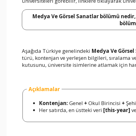
üniversiteleri görebilir, linklere tıklayarak ünive
Medya Ve Görsel Sanatlar bölümü nedir, n
bölümü
Aşağıda Türkiye genelindeki
Medya Ve Görsel 
türü, kontenjan ve yerleşen bilgileri, sıralama
kutusunu, üniversite isimlerine atlamak için harf
Açıklamalar
Kontenjan:
Genel
+
Okul Birincisi
+
Şehi
Her satırda, en üstteki veri
[this-year]
ve