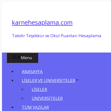
İçeriğe
atla
karnehesaplama.com
Takdir Teşekkür ve Okul Puanları Hesaplama
Menu
ANASAYFA
LİSELER VE ÜNİVERSİTELER
LİSELER
ÜNİVERSİTELER
TÜM YAZILAR