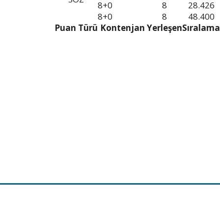
8+0
8
28.426
8+0
8
48.400
Puan Türü
Kontenjan
Yerleşen
Sıralama