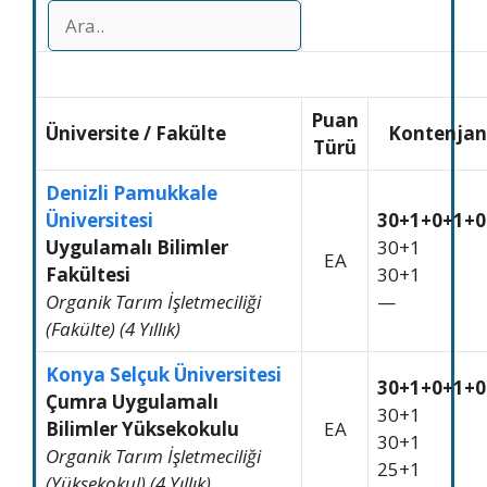
Puan
Üniversite
/
Fakülte
Kontenjan
Türü
Denizli Pamukkale
Üniversitesi
30+1+0+1+0
Uygulamalı Bilimler
30+1
EA
Fakültesi
30+1
Organik Tarım İşletmeciliği
—
(Fakülte) (4 Yıllık)
Konya Selçuk Üniversitesi
30+1+0+1+0
Çumra Uygulamalı
30+1
Bilimler Yüksekokulu
EA
30+1
Organik Tarım İşletmeciliği
25+1
(Yüksekokul) (4 Yıllık)