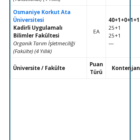
Osmaniye Korkut Ata
Üniversitesi
40+1+0+1+1
Kadirli Uygulamalı
25+1
EA
Bilimler Fakültesi
25+1
Organik Tarım İşletmeciliği
—
(Fakülte) (4 Yıllık)
Puan
Üniversite / Fakülte
Kontenjan
Türü