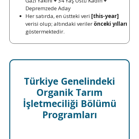
Gazi Yakını
+
34 Yaş Üstü Kadın
+
Depremzede Aday
Her satırda, en üstteki veri
[this-year]
verisi olup; altındaki veriler
önceki yılları
göstermektedir.
Türkiye Genelindeki
Organik Tarım
İşletmeciliği Bölümü
Programları