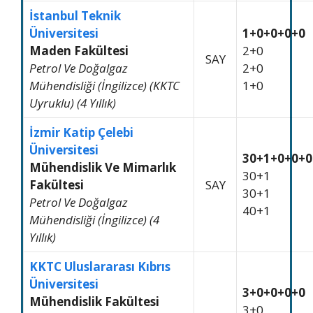
İstanbul Teknik
Üniversitesi
1+0+0+0+0
Maden Fakültesi
2+0
SAY
Petrol Ve Doğalgaz
2+0
Mühendisliği (İngilizce) (KKTC
1+0
Uyruklu) (4 Yıllık)
İzmir Katip Çelebi
Üniversitesi
30+1+0+0+0
Mühendislik Ve Mimarlık
30+1
Fakültesi
SAY
30+1
Petrol Ve Doğalgaz
40+1
Mühendisliği (İngilizce) (4
Yıllık)
KKTC Uluslararası Kıbrıs
Üniversitesi
3+0+0+0+0
Mühendislik Fakültesi
3+0