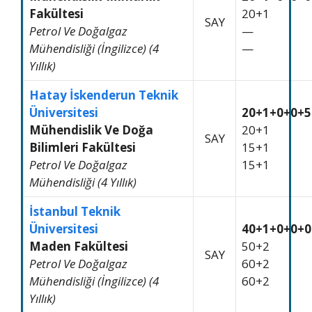
Fakültesi
20+1
SAY
Petrol Ve Doğalgaz
—
Mühendisliği (İngilizce) (4
—
Yıllık)
Hatay İskenderun Teknik
Üniversitesi
20+1+0+0+5
Mühendislik Ve Doğa
20+1
SAY
Bilimleri Fakültesi
15+1
Petrol Ve Doğalgaz
15+1
Mühendisliği (4 Yıllık)
İstanbul Teknik
Üniversitesi
40+1+0+0+0
Maden Fakültesi
50+2
SAY
Petrol Ve Doğalgaz
60+2
Mühendisliği (İngilizce) (4
60+2
Yıllık)