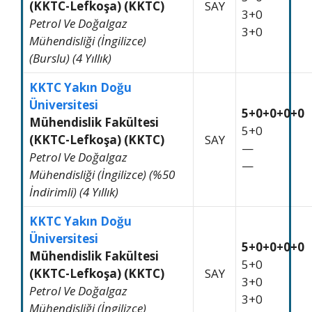
(KKTC-Lefkoşa) (KKTC)
SAY
3+0
Petrol Ve Doğalgaz
3+0
Mühendisliği (İngilizce)
(Burslu) (4 Yıllık)
KKTC Yakın Doğu
Üniversitesi
5+0+0+0+0
Mühendislik Fakültesi
5+0
(KKTC-Lefkoşa) (KKTC)
SAY
—
Petrol Ve Doğalgaz
—
Mühendisliği (İngilizce) (%50
İndirimli) (4 Yıllık)
KKTC Yakın Doğu
Üniversitesi
5+0+0+0+0
Mühendislik Fakültesi
5+0
(KKTC-Lefkoşa) (KKTC)
SAY
3+0
Petrol Ve Doğalgaz
3+0
Mühendisliği (İngilizce)