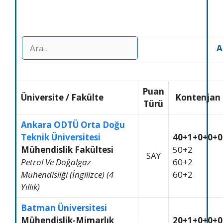
A
Puan
Üniversite
/
Fakülte
Kontenjan
Türü
Ankara ODTÜ Orta Doğu
Teknik Üniversitesi
40+1+0+0+0
Mühendislik Fakültesi
50+2
SAY
Petrol Ve Doğalgaz
60+2
Mühendisliği (İngilizce) (4
60+2
Yıllık)
Batman Üniversitesi
Mühendislik-Mimarlık
20+1+0+0+0