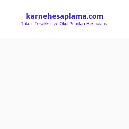
İçeriğe
atla
karnehesaplama.com
Takdir Teşekkür ve Okul Puanları Hesaplama