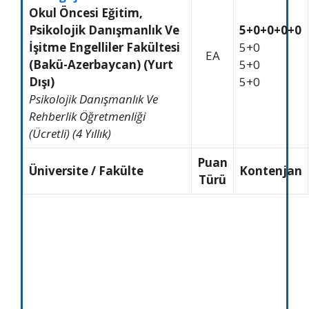
Okul Öncesi Eğitim,
Psikolojik Danışmanlık Ve
5+0+0+0+0
İşitme Engelliler Fakültesi
5+0
EA
(Bakü-Azerbaycan) (Yurt
5+0
Dışı)
5+0
Psikolojik Danışmanlık Ve
Rehberlik Öğretmenliği
(Ücretli) (4 Yıllık)
Puan
Üniversite / Fakülte
Kontenjan
Türü