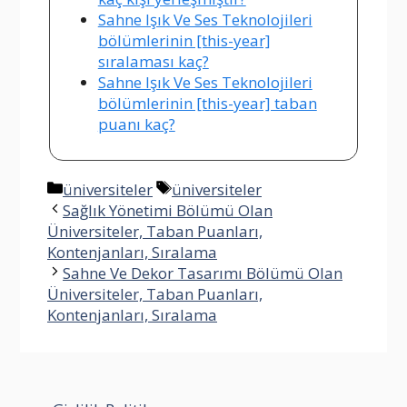
Sahne Işık Ve Ses Teknolojileri
bölümlerinin [this-year]
sıralaması kaç?
Sahne Işık Ve Ses Teknolojileri
bölümlerinin [this-year] taban
puanı kaç?
Kategoriler
Etiketler
üniversiteler
üniversiteler
Sağlık Yönetimi Bölümü Olan
Üniversiteler, Taban Puanları,
Kontenjanları, Sıralama
Sahne Ve Dekor Tasarımı Bölümü Olan
Üniversiteler, Taban Puanları,
Kontenjanları, Sıralama