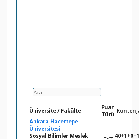
Puan
Üniversite
/
Fakülte
Kontenj
Türü
Ankara Hacettepe
Üniversitesi
Sosyal Bilimler Meslek
40+1+0+