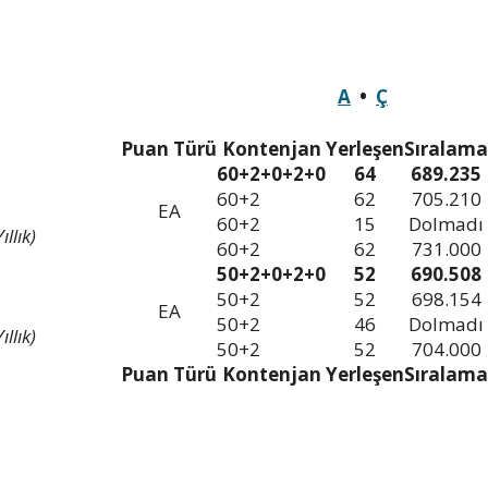
A
•
Ç
Puan Türü
Kontenjan
Yerleşen
Sıralama
60+2+0+2+0
64
689.235
60+2
62
705.210
EA
60+2
15
Dolmadı
llık)
60+2
62
731.000
50+2+0+2+0
52
690.508
50+2
52
698.154
EA
50+2
46
Dolmadı
llık)
50+2
52
704.000
Puan Türü
Kontenjan
Yerleşen
Sıralama