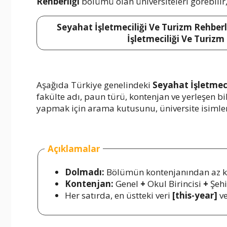
Rehberliği
bölümü olan üniversiteleri görebilir, 
Seyahat İşletmeciliği Ve Turizm Rehberli
İşletmeciliği Ve Turizm
Aşağıda Türkiye genelindeki
Seyahat İşletmeci
fakülte adı, paun türü, kontenjan ve yerleşen bi
yapmak için arama kutusunu, üniversite isimlerin
Açıklamalar
Dolmadı:
Bölümün kontenjanından az kiş
Kontenjan:
Genel
+
Okul Birincisi
+
Şehi
Her satırda, en üstteki veri
[this-year]
ve