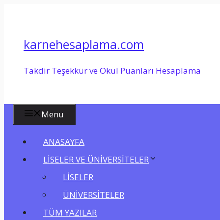
İçeriğe
atla
karnehesaplama.com
Takdir Teşekkür ve Okul Puanları Hesaplama
Menu
ANASAYFA
LİSELER VE ÜNİVERSİTELER
LİSELER
ÜNİVERSİTELER
TÜM YAZILAR