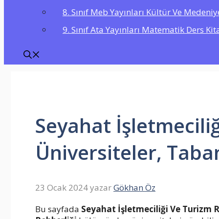
8. Sınıf Meb Yayınları Kültür Ve Medeniy
9. Sınıf Ata Yayınları Matematik Ders Kit
Seyahat İşletmecili
Üniversiteler, Taba
23 Ocak 2024
yazar
Gökhan Öz
Bu sayfada
Seyahat İşletmeciliği Ve Turizm R