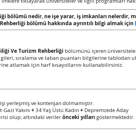
linklere tıklayarak üniversiteler ve ilgili programları hakk
ği bölümü nedir, ne işe yarar, iş imkanları nelerdir, 
 Rehberliği bölümü hakkında ayrıntılı bilgi almak için
liği Ve Turizm Rehberliği
bölümünü içeren üniversiteler
lgileri, sıralama ve taban puanları bilgilerine tablodan 
e atlamak için harf kısayollarını kullanabilirsiniz.
i yerleşmiş ve kontenjan dolmamıştır.
t-Gazi Yakını
+
34 Yaş Üstü Kadın
+
Depremzede Aday
risi olup; altındaki veriler
önceki yılları
göstermektedir.