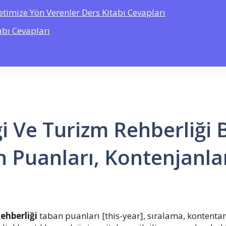
etimize Yön Verenler Ders Kitabı Cevapları
abı Cevapları
ği Ve Turizm Rehberliği
n Puanları, Kontenjanla
ehberliği
taban puanları [this-year], sıralama, kontentan