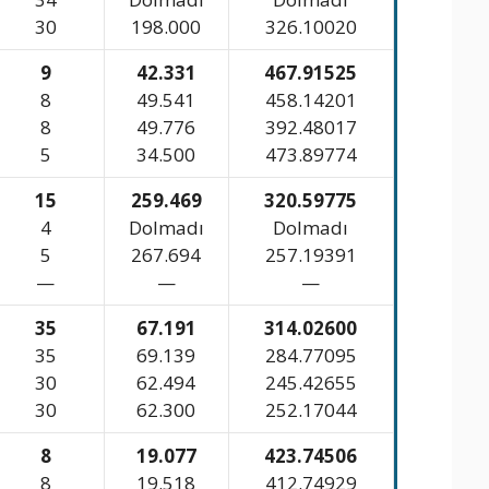
30
198.000
326.10020
9
42.331
467.91525
8
49.541
458.14201
8
49.776
392.48017
5
34.500
473.89774
15
259.469
320.59775
4
Dolmadı
Dolmadı
5
267.694
257.19391
—
—
—
35
67.191
314.02600
35
69.139
284.77095
30
62.494
245.42655
30
62.300
252.17044
8
19.077
423.74506
8
19.518
412.74929