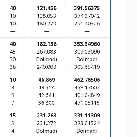
40
121.456
391.56375
10
138.053
374.37042
10
180.270
291.40326
—
—
—
40
182.136
353.34960
45
267.083
309.03090
30
Dolmadı
Dolmadı
38
240.000
305.65419
10
46.869
462.76506
8
49.514
458.17603
9
42.641
401.04849
7
36.800
471.05115
15
231.263
331.11309
5
231.272
323.01524
4
Dolmadı
Dolmadı