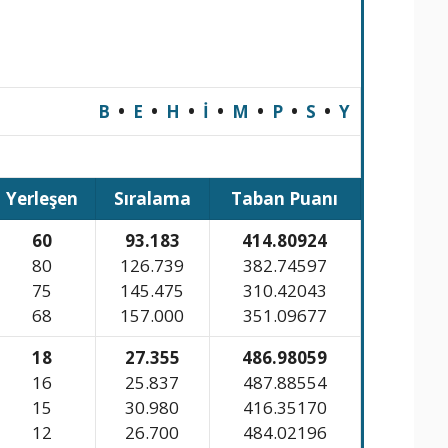
B
•
E
•
H
•
İ
•
M
•
P
•
S
•
Y
Yerleşen
Sıralama
Taban Puanı
60
93.183
414.80924
80
126.739
382.74597
75
145.475
310.42043
68
157.000
351.09677
18
27.355
486.98059
16
25.837
487.88554
15
30.980
416.35170
12
26.700
484.02196