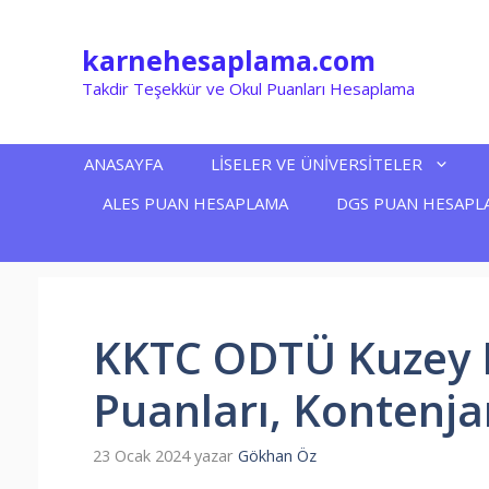
İçeriğe
atla
karnehesaplama.com
Takdir Teşekkür ve Okul Puanları Hesaplama
ANASAYFA
LİSELER VE ÜNİVERSİTELER
ALES PUAN HESAPLAMA
DGS PUAN HESAPL
KKTC ODTÜ Kuzey K
Puanları, Kontenja
23 Ocak 2024
yazar
Gökhan Öz