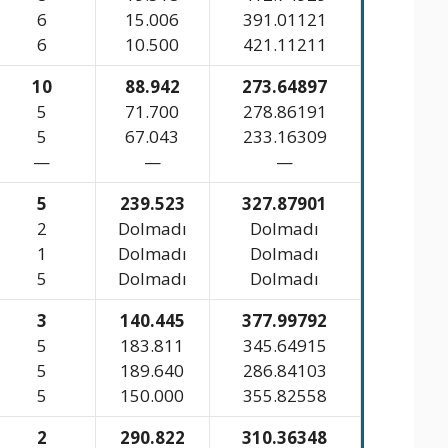
6
15.006
391.01121
6
10.500
421.11211
10
88.942
273.64897
5
71.700
278.86191
5
67.043
233.16309
—
—
—
5
239.523
327.87901
2
Dolmadı
Dolmadı
1
Dolmadı
Dolmadı
5
Dolmadı
Dolmadı
3
140.445
377.99792
5
183.811
345.64915
5
189.640
286.84103
5
150.000
355.82558
2
290.822
310.36348