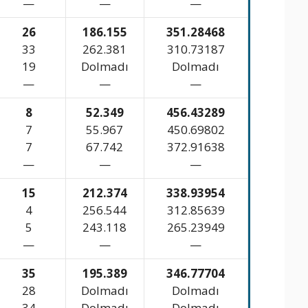
—
—
—
26
186.155
351.28468
33
262.381
310.73187
19
Dolmadı
Dolmadı
—
—
—
8
52.349
456.43289
7
55.967
450.69802
7
67.742
372.91638
—
—
—
15
212.374
338.93954
4
256.544
312.85639
5
243.118
265.23949
—
—
—
35
195.389
346.77704
28
Dolmadı
Dolmadı
34
Dolmadı
Dolmadı