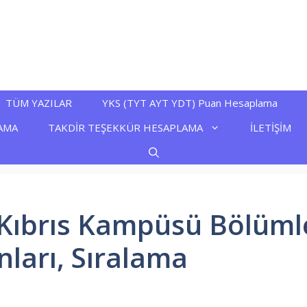
TÜM YAZILAR
YKS (TYT AYT YDT) Puan Hesaplama
AMA
TAKDİR TEŞEKKÜR HESAPLAMA
İLETİŞİM
ıbrıs Kampüsü Bölümle
nları, Sıralama