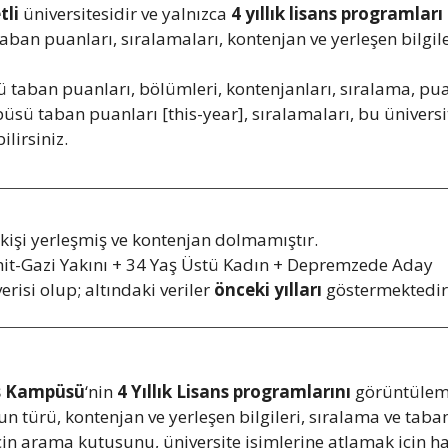
tli
üniversitesidir ve yalnızca
4 yıllık lisans programları
ban puanları, sıralamaları, kontenjan ve yerleşen bilgile
ban puanları, bölümleri, kontenjanları, sıralama, puan
sü taban puanları [this-year], sıralamaları, bu üniversi
ilirsiniz.
işi yerleşmiş ve kontenjan dolmamıştır.
ehit-Gazi Yakını + 34 Yaş Üstü Kadın + Depremzede Aday
erisi olup; altındaki veriler
önceki yılları
göstermektedir
s Kampüsü
‘nin
4 Yıllık Lisans programlarını
görüntülem
un türü, kontenjan ve yerleşen bilgileri, sıralama ve taban
 arama kutusunu, üniversite isimlerine atlamak için harf 