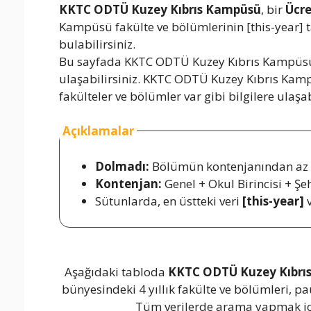
KKTC ODTÜ Kuzey Kıbrıs Kampüsü
, bir
Ücre
Kampüsü fakülte ve bölümlerinin [this-year] ta
bulabilirsiniz.
Bu sayfada KKTC ODTÜ Kuzey Kıbrıs Kampüsü ta
ulaşabilirsiniz. KKTC ODTÜ Kuzey Kıbrıs Kampü
fakülteler ve bölümler var gibi bilgilere ulaşab
Açıklamalar
Dolmadı:
Bölümün kontenjanından az k
Kontenjan:
Genel + Okul Birincisi + Ş
Sütunlarda, en üstteki veri
[this-year]
v
Aşağıdaki tabloda
KKTC ODTÜ Kuzey Kıbrı
bünyesindeki 4 yıllık fakülte ve bölümleri, pa
Tüm verilerde arama yapmak için