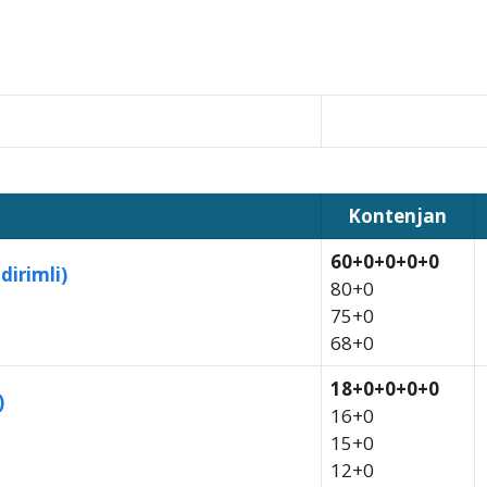
Kontenjan
60+0+0+0+0
dirimli)
80+0
75+0
68+0
18+0+0+0+0
)
16+0
15+0
12+0