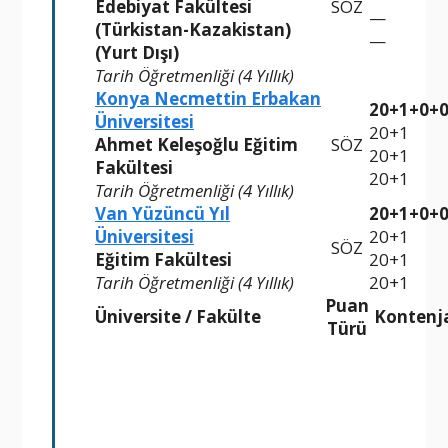
Edebiyat Fakültesi
SÖZ
—
(Türkistan-Kazakistan)
—
(Yurt Dışı)
Tarih Öğretmenliği (4 Yıllık)
Konya Necmettin Erbakan
20+1+0+
Üniversitesi
20+1
Ahmet Keleşoğlu Eğitim
SÖZ
20+1
Fakültesi
20+1
Tarih Öğretmenliği (4 Yıllık)
Van Yüzüncü Yıl
20+1+0+
Üniversitesi
20+1
SÖZ
Eğitim Fakültesi
20+1
Tarih Öğretmenliği (4 Yıllık)
20+1
Puan
Üniversite / Fakülte
Kontenj
Türü