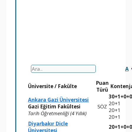
A
Puan
Üniversite
/
Fakülte
Kontenj
Türü
30+1+0+
Ankara Gazi Üniversitesi
20+1
Gazi Eğitim Fakültesi
SÖZ
20+1
Tarih Öğretmenliği (4 Yıllık)
20+1
Diyarbakır Dicle
20+1+0+
Üniversitesi