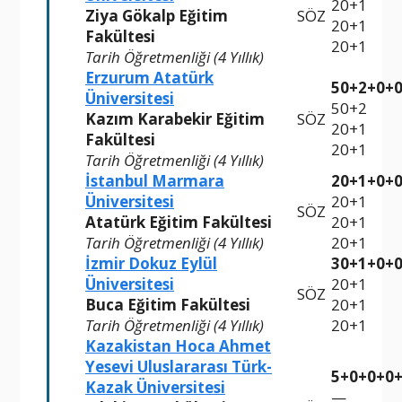
20+1
Ziya Gökalp Eğitim
SÖZ
20+1
Fakültesi
20+1
Tarih Öğretmenliği (4 Yıllık)
Erzurum Atatürk
50+2+0+
Üniversitesi
50+2
Kazım Karabekir Eğitim
SÖZ
20+1
Fakültesi
20+1
Tarih Öğretmenliği (4 Yıllık)
İstanbul Marmara
20+1+0+
Üniversitesi
20+1
SÖZ
Atatürk Eğitim Fakültesi
20+1
Tarih Öğretmenliği (4 Yıllık)
20+1
İzmir Dokuz Eylül
30+1+0+
Üniversitesi
20+1
SÖZ
Buca Eğitim Fakültesi
20+1
Tarih Öğretmenliği (4 Yıllık)
20+1
Kazakistan Hoca Ahmet
Yesevi Uluslararası Türk-
5+0+0+0
Kazak Üniversitesi
—