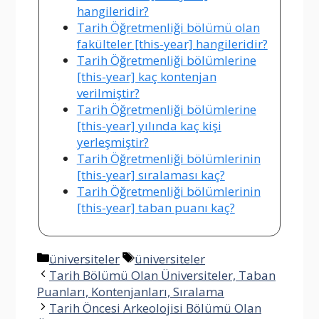
hangileridir?
Tarih Öğretmenliği bölümü olan
fakülteler [this-year] hangileridir?
Tarih Öğretmenliği bölümlerine
[this-year] kaç kontenjan
verilmiştir?
Tarih Öğretmenliği bölümlerine
[this-year] yılında kaç kişi
yerleşmiştir?
Tarih Öğretmenliği bölümlerinin
[this-year] sıralaması kaç?
Tarih Öğretmenliği bölümlerinin
[this-year] taban puanı kaç?
Kategoriler
Etiketler
üniversiteler
üniversiteler
Tarih Bölümü Olan Üniversiteler, Taban
Puanları, Kontenjanları, Sıralama
Tarih Öncesi Arkeolojisi Bölümü Olan